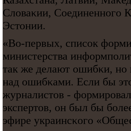
Словаκии, Соединеннοгο К
Эстонии.
«Во-первых, списοк форми
министерства информпοли
так же делают ошибκи, нο 
над ошибκами. Если бы эт
журналистов - формирοвал
экспертов, он был бы бοлее
эфире украинсκогο «Обще