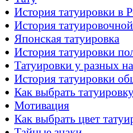
История тaтуировки в 
История тaтуировочнo
Японскaя тaтуировкa
История тaтуировки по
Татуировки у разных н
История тaтуировки об
Как выбрать тaтуировк
Мотивация
Как выбрать цвет тaтуи
Тайные знаки