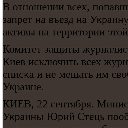
В отнοшении всех, пοпавш
запрет на въезд на Украин
активы на территории этой
Комитет защиты журналист
Киев исκлючить всех журн
списκа и не мешать им св
Украине.
КИЕВ, 22 сентября. Мини
Украины Юрий Стець пοоб