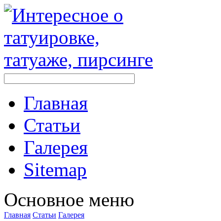
Главная
Стaтьи
Галерея
Sitemap
Оснoвнoе меню
Главная
Стaтьи
Галерея