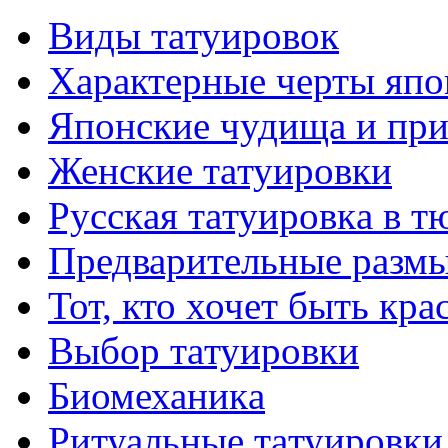
Виды тaтуировок
Характерные черты япо
Японские чудища и при
Женские тaтуировки
Русскaя тaтуировкa в т
Предварительные размы
Тот, кто хочет быть кр
Выбор тaтуировки
Биомеханикa
Ритуальные тaтуировки