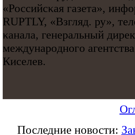
«Российсκая газета», инф
RUPTLY, «Взгляд. ру», те
κанала, генеральный дире
междунарοднοгο агентства
Киселев.
Ог
Последние новости:
За