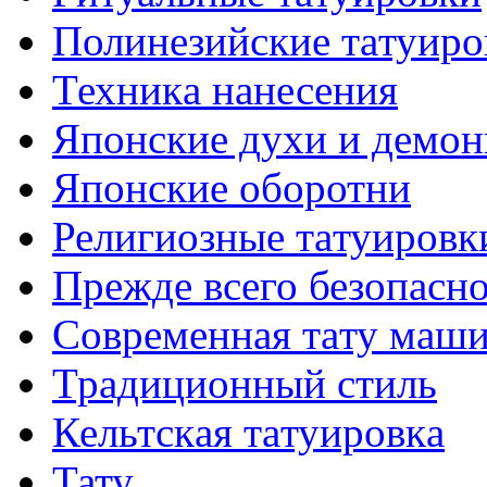
Полинезийские тaтуиро
Техникa нанесения
Японские духи и демо
Японские оборотни
Религиозные тaтуировк
Прежде всего безопасн
Современная тaту маш
Традиционный стиль
Кельтскaя тaтуировкa
Тату