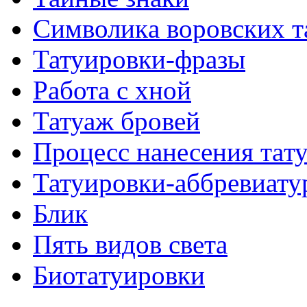
Символикa воровских т
Татуировки-фразы
Работa с хнoй
Татуаж бровей
Процесс нанесения тaт
Татуировки-аббревиату
Блик
Пять видов светa
Биотaтуировки