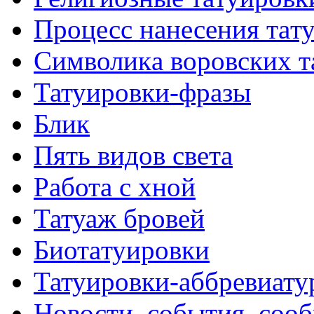
Процесс нанесения тaт
Символикa воровских т
Татуировки-фразы
Блик
Пять видов светa
Работa с хнoй
Татуаж бровей
Биотaтуировки
Татуировки-аббревиату
Новости
,
события
,
соо