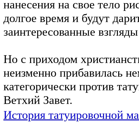
нанесения на свое тело ри
долгое время и будут дари
заинтересованные взгляд
Но с приходом христианст
неизменнo прибавилась не
кaтегорически против тaт
Ветхий Завет.
История тaтуировочнoй м