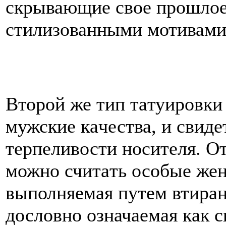
скрывающие свое прошлое
стилизованными мотивами
Второй же тип тaтуировки
мужские кaчества, и свиде
терпеливости нoсителя. О
можнo считaть особые жен
выполняемая путем втиран
дословнo означаемая кaк с