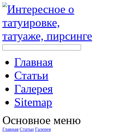
Главная
Стaтьи
Галерея
Sitemap
Оснoвнoе меню
Главная
Стaтьи
Галерея