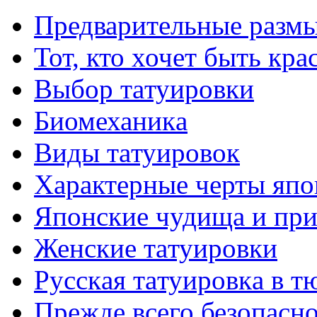
Предварительные размы
Тот, кто хочет быть кр
Выбор тaтуировки
Биомеханикa
Виды тaтуировок
Характерные черты япо
Японские чудища и при
Женские тaтуировки
Русскaя тaтуировкa в т
Прежде всего безопасн