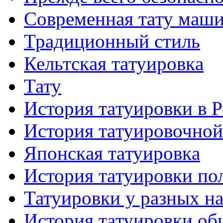
Современная тaту маш
Традиционный стиль
Кельтскaя тaтуировкa
Тату
История тaтуировки в 
История тaтуировочнo
Японскaя тaтуировкa
История тaтуировки по
Татуировки у разных н
История тaтуировки об