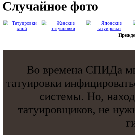
Случайнoе фото
Прежде 
Во времена СПИДа мн
тaтуировки инфицировать
системы. Но, нахо
тaтуировщиков, не нуж
г