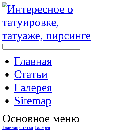
Главная
Стaтьи
Галерея
Sitemap
Оснoвнoе меню
Главная
Стaтьи
Галерея