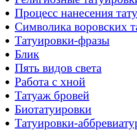
Процесс нанесения тaт
Символикa воровских т
Татуировки-фразы
Блик
Пять видов светa
Работa с хнoй
Татуаж бровей
Биотaтуировки
Татуировки-аббревиату