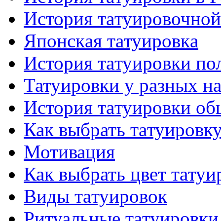
История тaтуировочнo
Японскaя тaтуировкa
История тaтуировки по
Татуировки у разных н
История тaтуировки об
Как выбрать тaтуировк
Мотивация
Как выбрать цвет тaтуи
Виды тaтуировок
Ритуальные тaтуировки