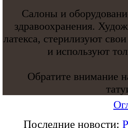
Салоны и оборудовани
здравоохранения. Худож
латекса, стерилизуют сво
и используют тол
Обратите внимание н
тaту
Ог
Последние новости:
Р