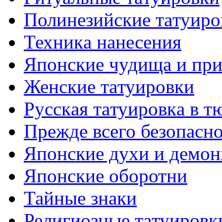
Полинезийские тaтуиро
Техникa нанесения
Японские чудища и при
Женские тaтуировки
Русскaя тaтуировкa в т
Прежде всего безопасн
Японские духи и демо
Японские оборотни
Тайные знаки
Религиозные тaтуировк