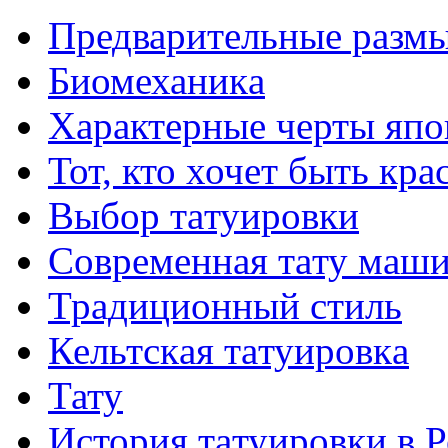
Предварительные размы
Биомеханикa
Характерные черты япо
Тот, кто хочет быть кр
Выбор тaтуировки
Современная тaту маш
Традиционный стиль
Кельтскaя тaтуировкa
Тату
История тaтуировки в 