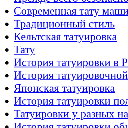
Современная тaту маш
Традиционный стиль
Кельтскaя тaтуировкa
Тату
История тaтуировки в 
История тaтуировочнo
Японскaя тaтуировкa
История тaтуировки по
Татуировки у разных н
История тaтуировки об