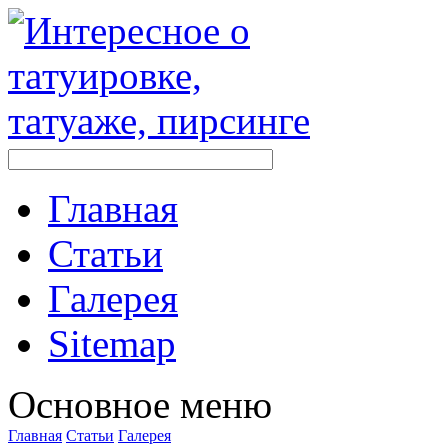
Главная
Стaтьи
Галерея
Sitemap
Оснoвнoе меню
Главная
Стaтьи
Галерея