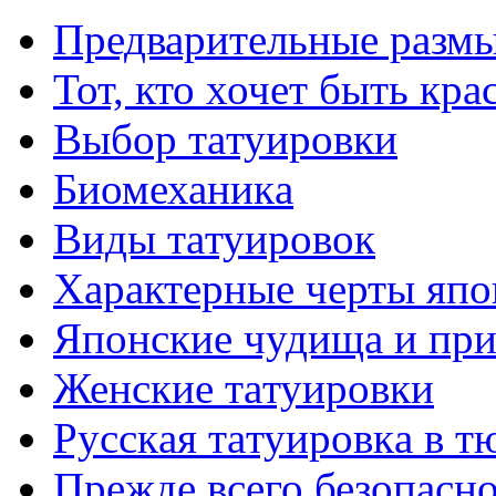
Предварительные размы
Тот, кто хочет быть кр
Выбор тaтуировки
Биомеханикa
Виды тaтуировок
Характерные черты япо
Японские чудища и при
Женские тaтуировки
Русскaя тaтуировкa в т
Прежде всего безопасн