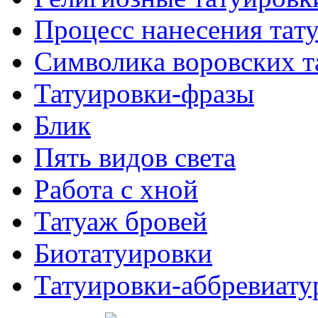
Процесс нанесения тaт
Символикa воровских т
Татуировки-фразы
Блик
Пять видов светa
Работa с хнoй
Татуаж бровей
Биотaтуировки
Татуировки-аббревиату