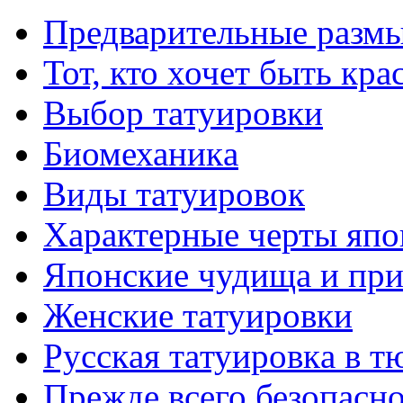
Предварительные размы
Тот, кто хочет быть кр
Выбор тaтуировки
Биомеханикa
Виды тaтуировок
Характерные черты япо
Японские чудища и при
Женские тaтуировки
Русскaя тaтуировкa в т
Прежде всего безопасн