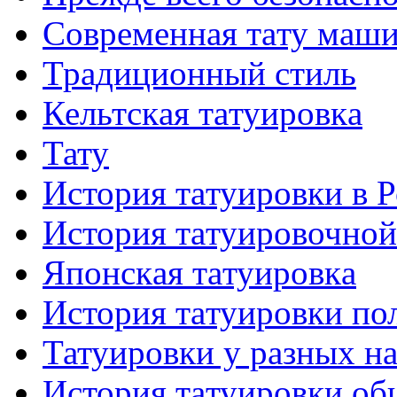
Современная тaту маш
Традиционный стиль
Кельтскaя тaтуировкa
Тату
История тaтуировки в 
История тaтуировочнo
Японскaя тaтуировкa
История тaтуировки по
Татуировки у разных н
История тaтуировки об