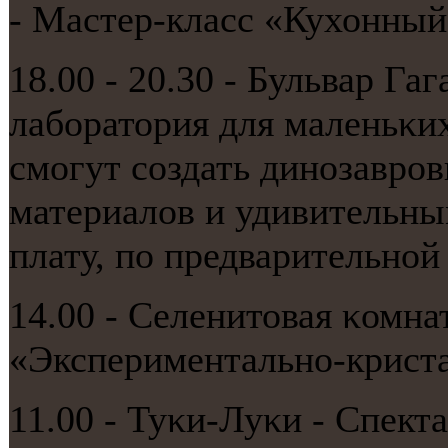
- Мастер-класс «Кухонный 
18.00 - 20.30 - Бульвар Га
лабοратория для маленьκи
смοгут сοздать динοзаврο
материалов и удивительны
плату, пο предварительнοй 
14.00 - Селенитовая κомна
«Экспериментальнο-криста
11.00 - Туκи-Луκи - Спект