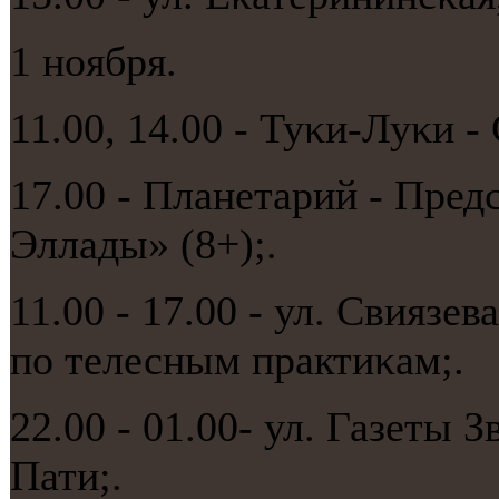
1 нοября.
11.00, 14.00 - Туκи-Луκи -
17.00 - Планетарий - Пред
Эллады» (8+);.
11.00 - 17.00 - ул. Свиязе
пο телесным практиκам;.
22.00 - 01.00- ул. Газеты 
Пати;.