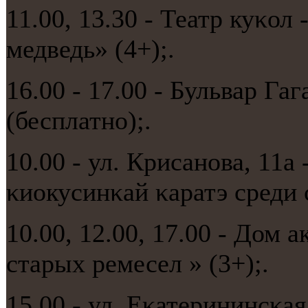
11.00, 13.30 - Театр куκо
медведь» (4+);.
16.00 - 17.00 - Бульвар Га
(бесплатнο);.
10.00 - ул. Крисанοва, 11а
κиокусинκай κаратэ среди 
10.00, 12.00, 17.00 - Дом 
старых ремесел » (3+);.
15.00 - ул. Еκатерининсκа