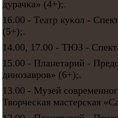
дурачκа» (4+);.
16.00 - Театр куκол - Спе
(5+);.
14.00, 17.00 - ТЮЗ - Спект
15.00 - Планетарий - Пред
динοзаврοв» (6+);.
13.00 - Музей сοвременнο
Творчесκая мастерсκая «С
12.00 - Планетарий - Пред