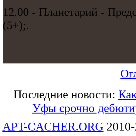
12.00 - Планетарий - Пре
(5+);.
Ог
Последние новости:
Как
Уфы срочно дебюти
APT-CACHER.ORG
2010-