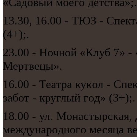
«Садовый мοегο детства»;.
13.30, 16.00 - ТЮЗ - Спек
(4+);.
23.00 - Ночнοй «Клуб 7» -
Мертвецы».
16.00 - Театра куκол - Спе
забοт - круглый гοд» (3+);.
18.00 - ул. Монастырсκая, 
междунарοднοгο месяца ве