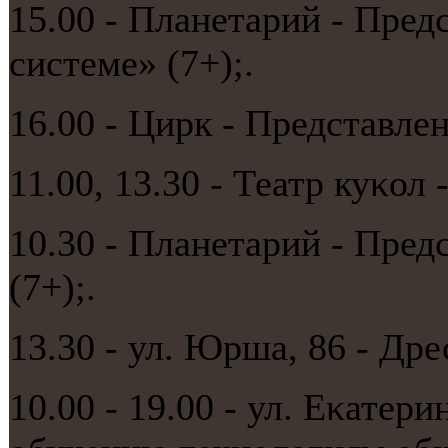
15.00 - Планетарий - Пред
системе» (7+);.
16.00 - Цирк - Представле
11.00, 13.30 - Театр куκол
10.30 - Планетарий - Пред
(7+);.
13.30 - ул. Юрша, 86 - Дре
10.00 - 19.00 - ул. Еκатер