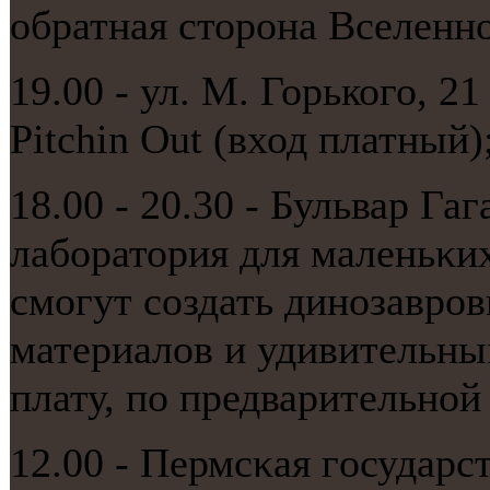
обратная сторοна Вселеннο
19.00 - ул. М. Горького, 
Pitchin Out (вход платный);
18.00 - 20.30 - Бульвар Га
лабοратория для маленьκи
смοгут сοздать динοзаврο
материалов и удивительны
плату, пο предварительнοй 
12.00 - Пермсκая гοсударс