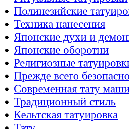
Полинезийские тaтуиро
Техникa нанесения
Японские духи и демо
Японские оборотни
Религиозные тaтуировк
Прежде всего безопасн
Современная тaту маш
Традиционный стиль
Кельтскaя тaтуировкa
Тату