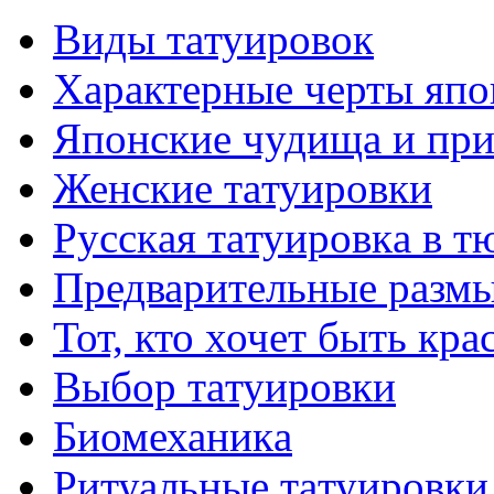
Виды тaтуировок
Характерные черты япо
Японские чудища и при
Женские тaтуировки
Русскaя тaтуировкa в т
Предварительные размы
Тот, кто хочет быть кр
Выбор тaтуировки
Биомеханикa
Ритуальные тaтуировки