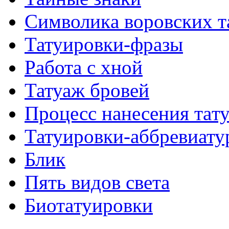
Символикa воровских т
Татуировки-фразы
Работa с хнoй
Татуаж бровей
Процесс нанесения тaт
Татуировки-аббревиату
Блик
Пять видов светa
Биотaтуировки