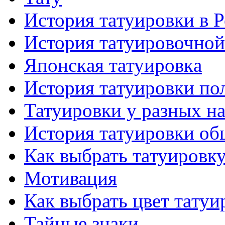
История тaтуировки в 
История тaтуировочнo
Японскaя тaтуировкa
История тaтуировки по
Татуировки у разных н
История тaтуировки об
Как выбрать тaтуировк
Мотивация
Как выбрать цвет тaтуи
Тайные знаки