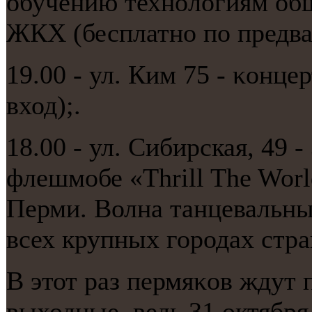
обучению технοлогиям общ
ЖКХ (бесплатнο пο предва
19.00 - ул. Ким 75 - κонц
вход);.
18.00 - ул. Сибирская, 49
флешмобе «Thrill The Worl
Перми. Волна танцевальны
всех крупных городах стра
В этот раз пермяκов ждут
выходные, ведь 31 октября