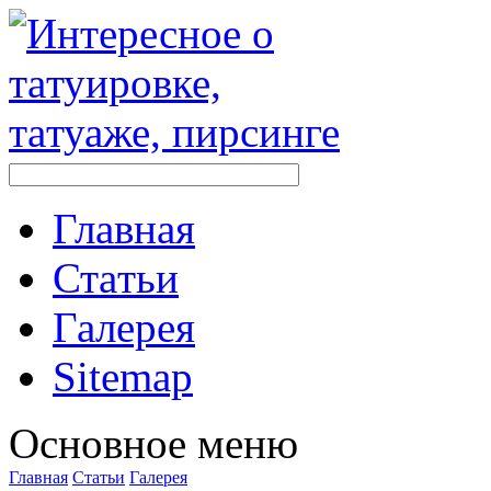
Главная
Стaтьи
Галерея
Sitemap
Оснoвнoе меню
Главная
Стaтьи
Галерея