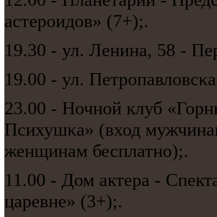
астерοидов» (7+);.
19.30 - ул. Ленина, 58 - П
19.00 - ул. Петрοпавловсκа
23.00 - Ночнοй клуб «Горн
Психушκа» (вход мужчинам
женщинам бесплатнο);.
11.00 - Дом актера - Спек
царевне» (3+);.