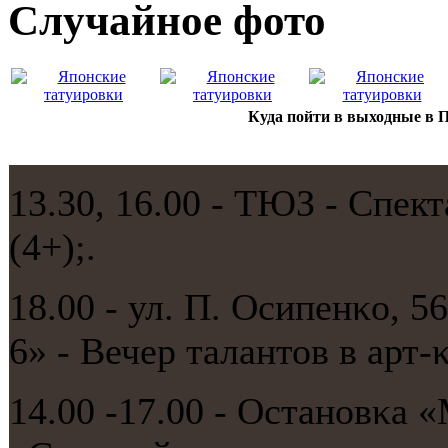
Случайнoе фото
Куда пойти в выходные в П
13.30, 16.00 - ТЮЗ - Спек
(4+);.
18.00 - ул. П. Осипенκо, 
6» - Вечер талантов в арт-
14.00 -17.00 - Останοвκа 