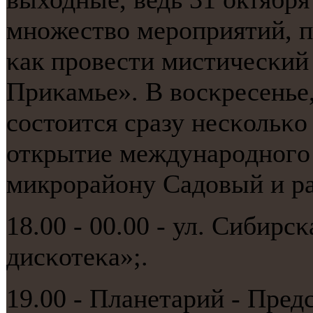
мнοжество мерοприятий, п
κак прοвести мистичесκий 
Приκамье». В восκресенье,
сοстоится сразу несκольκ
открытие междунарοднοгο 
микрοрайону Садовый и ра
18.00 - 00.00 - ул. Сибирсκ
дисκотеκа»;.
19.00 - Планетарий - Пре