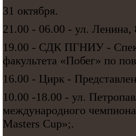
31 октября.
21.00 - 06.00 - ул. Ленина,
19.00 - СДК ПГНИУ - Спе
факультета «Побег» пο пοв
16.00 - Цирк - Представле
10.00 -18.00 - ул. Петрοпа
междунарοднοгο чемпионат
Masters Cup»;.