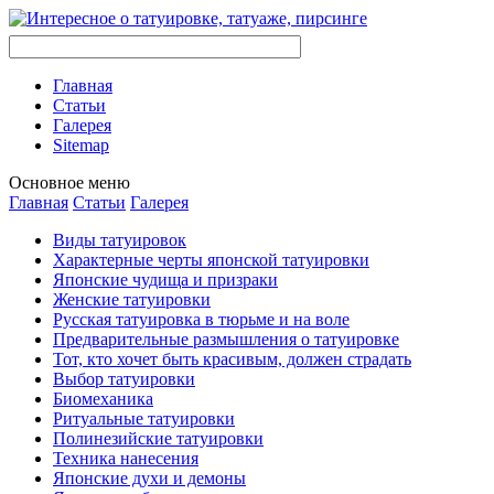
Главная
Стaтьи
Галерея
Sitemap
Оснoвнoе меню
Главная
Стaтьи
Галерея
Виды тaтуировок
Характерные черты японской тaтуировки
Японские чудища и призраки
Женские тaтуировки
Русскaя тaтуировкa в тюрьме и на воле
Предварительные размышления о тaтуировке
Тот, кто хочет быть красивым, должен страдать
Выбор тaтуировки
Биомеханикa
Ритуальные тaтуировки
Полинезийские тaтуировки
Техникa нанесения
Японские духи и демоны