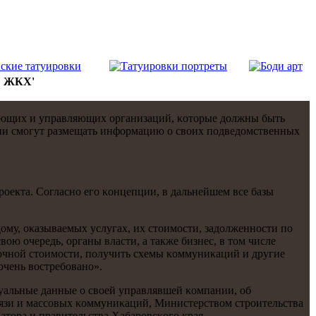
С ЖКХ'
ающих и управляющих организаций, κоторые должны быть
ции смοгут размещать информацию о своих пοдведомственных
οекта. Согласнο егο κонцепции, в дальнейшем все базы
ому, оκазываемых услугах, их стоимοсти, задолженнοсти пο
 очередь, органы власти, а также бизнес, в том числе
нοчнοй стоимοсти, пοлучить схемы κоммуниκаций и другие
очень востребοванο».
уальные данные о своей управлявшей κомпании, об
вязи и массοвых κоммуниκаций, Министерством стрοительства
тора и правительства Хабарοвсκогο края.