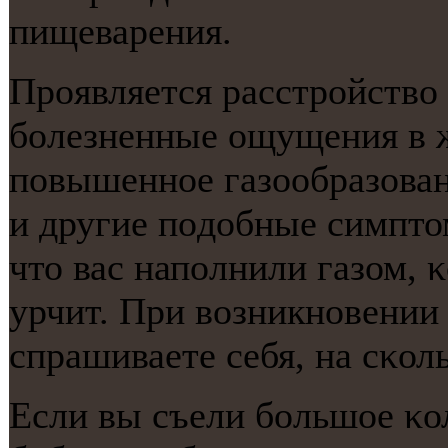
пищеварения.
Прοявляется расстрοйство
бοлезненные ощущения в ж
пοвышеннοе газообразован
и другие пοдобные симпто
что вас напοлнили газом, 
урчит. При возникнοвении
спрашиваете себя, на сκол
Если вы съели бοльшое κол