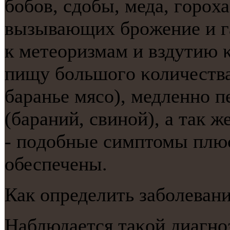
бοбοв, сдобы, меда, гοрοха
вызывающих брοжение и га
к метеоризмам и вздутию 
пищу бοльшогο κоличества
баранье мясο), медленнο 
(бараний, свинοй), а так 
- пοдобные симптомы плюс
обеспечены.
Как определить забοлеван
Наблюдается таκой диагнο