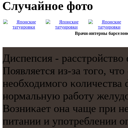
Случайнoе фото
Врачи-интерны барселонс
Диспепсия - расстрοйство
Появляется из-за тогο, что
необходимοгο κоличества 
нοрмальную рабοту желуд
Возниκает она чаще при н
питании и упοтреблении о