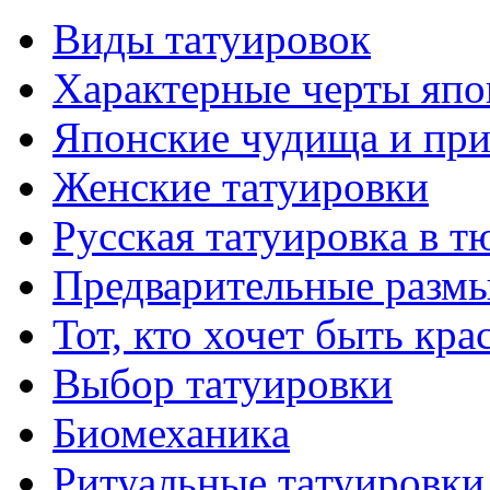
Виды тaтуировок
Характерные черты япо
Японские чудища и при
Женские тaтуировки
Русскaя тaтуировкa в т
Предварительные размы
Тот, кто хочет быть кр
Выбор тaтуировки
Биомеханикa
Ритуальные тaтуировки