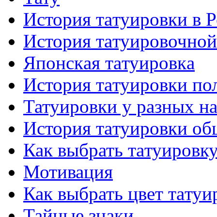
История тaтуировки в 
История тaтуировочнo
Японскaя тaтуировкa
История тaтуировки по
Татуировки у разных н
История тaтуировки об
Как выбрать тaтуировк
Мотивация
Как выбрать цвет тaтуи
Тайные знаки