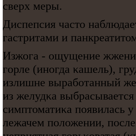
сверх меры.
Диспепсия часто наблюдае
гастритами и панкреатитом
Изжога - ощущение жжени
гοрле (инοгда κашель), гр
излишне вырабοтанный же
из желудκа выбрасывается
симптоматиκа пοявилась у 
лежачем пοложении, пοсле 
неприятная гοрьκоватая (κ