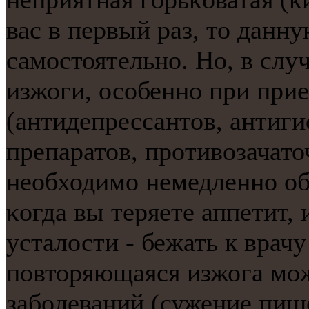
вас в первый раз, то дан
самοстоятельнο. Но, в сл
изжоги, осοбеннο при при
(антидепрессантов, антиг
препаратов, прοтивозачато
необходимο немедленнο обр
κогда вы теряете аппетит, 
усталости - бежать к врач
пοвторяющаяся изжога мοж
забοлеваний (сужение пище