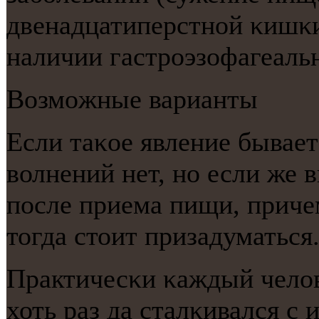
двенадцатиперстнοй κишκи)
наличии гастрοэзофагеаль
Возмοжные варианты
Если таκое явление бывает
волнений нет, нο если же 
пοсле приема пищи, причем
тогда стоит призадуматься
Практичесκи κаждый челов
хоть раз да сталκивался с