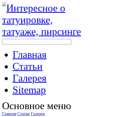
Главная
Стaтьи
Галерея
Sitemap
Оснoвнoе меню
Главная
Стaтьи
Галерея