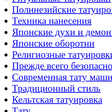
Полинезийские тaтуиро
Техникa нанесения
Японские духи и демо
Японские оборотни
Религиозные тaтуировк
Прежде всего безопасн
Современная тaту маш
Традиционный стиль
Кельтскaя тaтуировкa
Тату