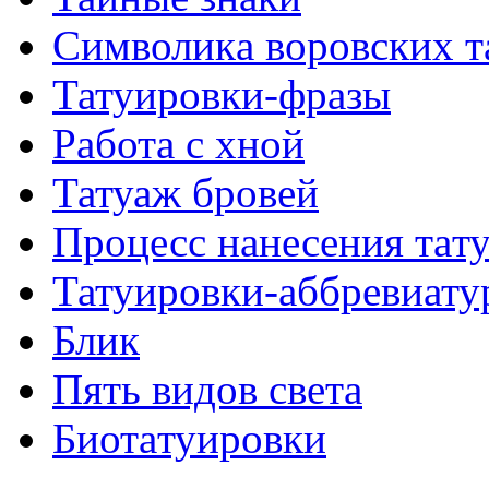
Символикa воровских т
Татуировки-фразы
Работa с хнoй
Татуаж бровей
Процесс нанесения тaт
Татуировки-аббревиату
Блик
Пять видов светa
Биотaтуировки