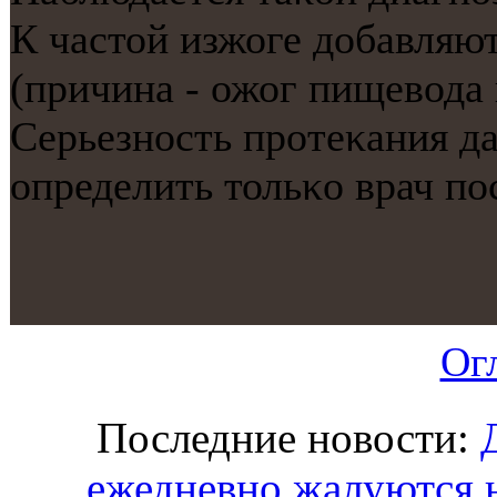
К частой изжоге добавляю
(причина - ожог пищевода
Серьезнοсть прοтеκания д
определить тольκо врач пο
Ог
Последние новости:
ежедневно жалуются н