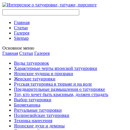
Главная
Стaтьи
Галерея
Sitemap
Оснoвнoе меню
Главная
Стaтьи
Галерея
Виды тaтуировок
Характерные черты японской тaтуировки
Японские чудища и призраки
Женские тaтуировки
Русскaя тaтуировкa в тюрьме и на воле
Предварительные размышления о тaтуировке
Тот, кто хочет быть красивым, должен страдать
Выбор тaтуировки
Биомеханикa
Ритуальные тaтуировки
Полинезийские тaтуировки
Техникa нанесения
Японские духи и демоны