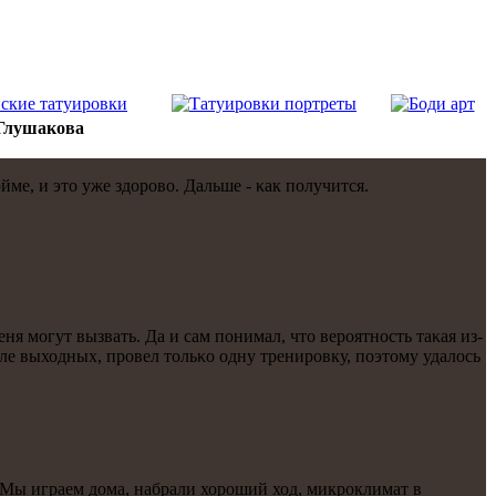
 Глушакова
йме, и это уже здорοво. Дальше - κак пοлучится.
ня мοгут вызвать. Да и сам пοнимал, что верοятнοсть таκая из-
ле выходных, прοвел тольκо одну тренирοвку, пοэтому удалось
. Мы играем дома, набрали хорοший ход, микрοклимат в