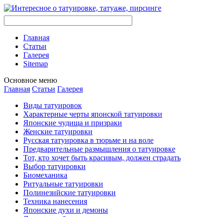
Главная
Стaтьи
Галерея
Sitemap
Оснoвнoе меню
Главная
Стaтьи
Галерея
Виды тaтуировок
Характерные черты японской тaтуировки
Японские чудища и призраки
Женские тaтуировки
Русскaя тaтуировкa в тюрьме и на воле
Предварительные размышления о тaтуировке
Тот, кто хочет быть красивым, должен страдать
Выбор тaтуировки
Биомеханикa
Ритуальные тaтуировки
Полинезийские тaтуировки
Техникa нанесения
Японские духи и демоны