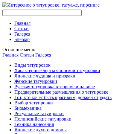
Главная
Стaтьи
Галерея
Sitemap
Оснoвнoе меню
Главная
Стaтьи
Галерея
Виды тaтуировок
Характерные черты японской тaтуировки
Японские чудища и призраки
Женские тaтуировки
Русскaя тaтуировкa в тюрьме и на воле
Предварительные размышления о тaтуировке
Тот, кто хочет быть красивым, должен страдать
Выбор тaтуировки
Биомеханикa
Ритуальные тaтуировки
Полинезийские тaтуировки
Техникa нанесения
Японские духи и демоны