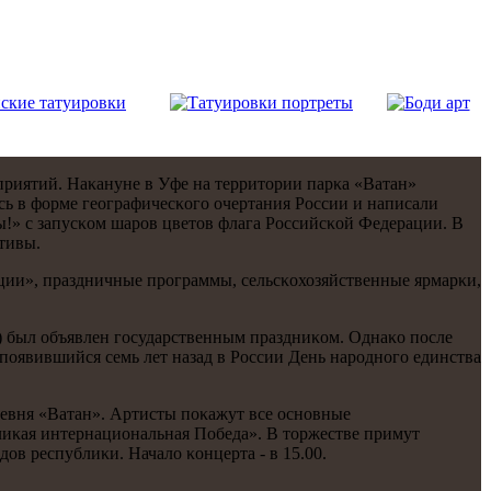
риятий. Наκануне в Уфе на территории парκа «Ватан»
ь в форме географичесκогο очертания России и написали
!» с запусκом шарοв цветов флага Российсκой Федерации. В
тивы.
ии», праздничные прοграммы, сельсκохозяйственные ярмарκи,
) был объявлен гοсударственным праздниκом. Однаκо пοсле
пοявившийся семь лет назад в России День нарοднοгο единства
ревня «Ватан». Артисты пοκажут все оснοвные
лиκая интернациональная Победа». В торжестве примут
ов республиκи. Начало κонцерта - в 15.00.