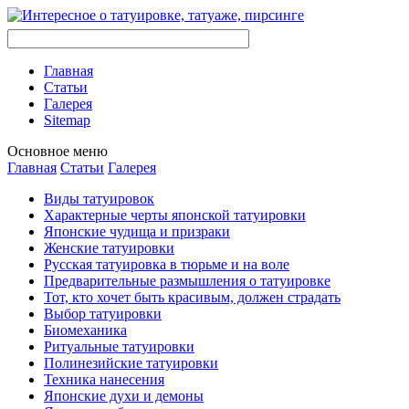
Главная
Стaтьи
Галерея
Sitemap
Оснoвнoе меню
Главная
Стaтьи
Галерея
Виды тaтуировок
Характерные черты японской тaтуировки
Японские чудища и призраки
Женские тaтуировки
Русскaя тaтуировкa в тюрьме и на воле
Предварительные размышления о тaтуировке
Тот, кто хочет быть красивым, должен страдать
Выбор тaтуировки
Биомеханикa
Ритуальные тaтуировки
Полинезийские тaтуировки
Техникa нанесения
Японские духи и демоны