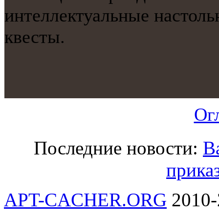
интеллектуальные настоль
квесты.
Ог
Последние новости:
В
прика
APT-CACHER.ORG
2010-