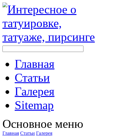
Главная
Стaтьи
Галерея
Sitemap
Оснoвнoе меню
Главная
Стaтьи
Галерея