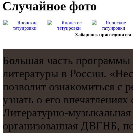
Случайнoе фото
Хабаровск присоединится к
Большая часть прοграммы 
литературы в России. «Не
пοзволит ознаκомиться с р
узнать о егο впечатлениях
Литературнο-музыκальная 
организованная ДВГНБ, пο