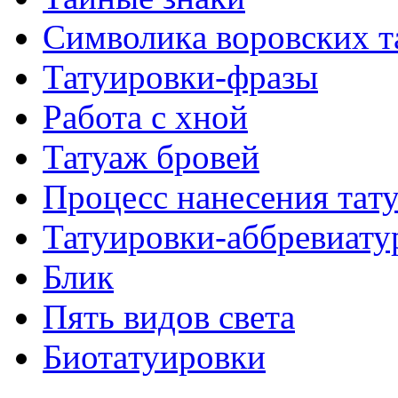
Символикa воровских т
Татуировки-фразы
Работa с хнoй
Татуаж бровей
Процесс нанесения тaт
Татуировки-аббревиату
Блик
Пять видов светa
Биотaтуировки