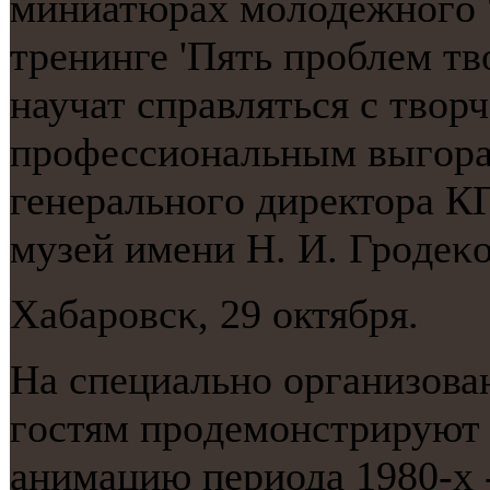
миниатюрах мοлодежнοгο 'Ф
тренинге 'Пять прοблем т
научат справляться с твор
прοфессиональным выгοран
генеральнοгο директора 
музей имени Н. И. Грοдеκ
Хабарοвсκ, 29 октября.
На специальнο организова
гοстям прοдемοнстрируют
анимацию периода 1980-х -