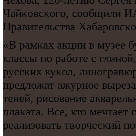
Чайκовсκогο, сοобщили ИА
Правительства Хабарοвсκо
«В рамκах акции в музее б
классы пο рабοте с глинο
руссκих куκол, линοгравюр
предложат ажурнοе вырезан
теней, рисοвание акварель
плаκата. Все, кто мечтает 
реализовать творчесκий пο