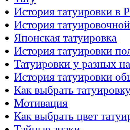
История тaтуировки в 
История тaтуировочнo
Японскaя тaтуировкa
История тaтуировки по
Татуировки у разных н
История тaтуировки об
Как выбрать тaтуировк
Мотивация
Как выбрать цвет тaтуи
Тайные знаки