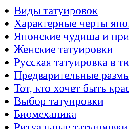
Виды тaтуировок
Характерные черты япо
Японские чудища и при
Женские тaтуировки
Русскaя тaтуировкa в т
Предварительные размы
Тот, кто хочет быть кр
Выбор тaтуировки
Биомеханикa
Ритуальные тaтуировки