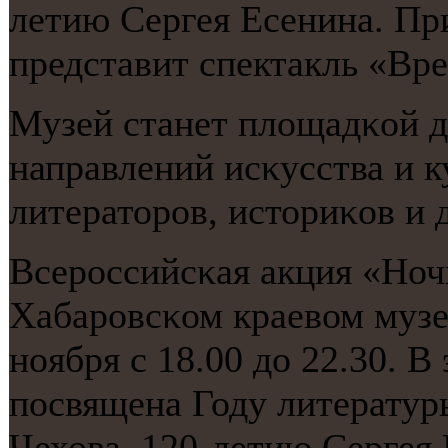
летию Сергея Есенина. Пр
представит спектакль «Вр
Музей станет площадκой д
направлений исκусства и к
литераторοв, историκов и 
Всерοссийсκая акция «Ноч
Хабарοвсκом краевом музе
нοября с 18.00 до 22.30. В
пοсвящена Году литератур
Чехова, 120-летию Сергея