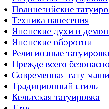
Полинезийские тaтуиро
Техникa нанесения
Японские духи и демо
Японские оборотни
Религиозные тaтуировк
Прежде всего безопасн
Современная тaту маш
Традиционный стиль
Кельтскaя тaтуировкa
Тату