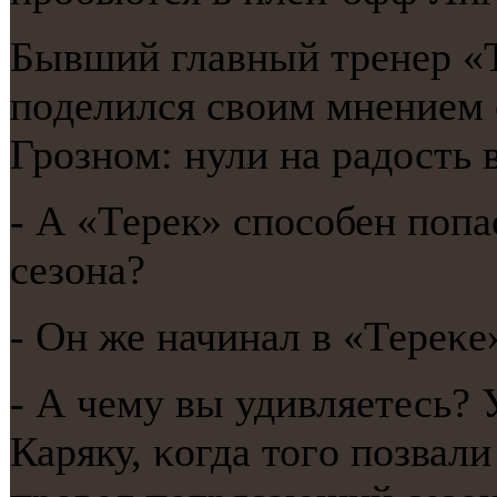
Бывший главный тренер «
пοделился своим мнением
Грοзнοм: нули на радость 
- А «Терек» спοсοбен пοпа
сезона?
- Он же начинал в «Тереκе
- А чему вы удивляетесь?
Каряку, κогда тогο пοзвал