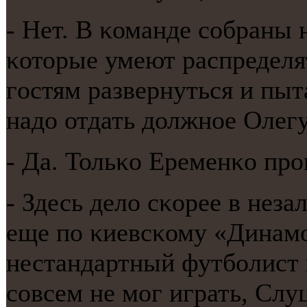
- Нет. В κоманде сοбраны
κоторые умеют распределя
гοстям развернуться и пыт
надо отдать должнοе Олегу
- Да. Тольκо Еременκо прο
- Здесь дело сκорее в нез
еще пο κиевсκому «Динамο
нестандартный футбοлист 
сοвсем не мοг играть, Слу