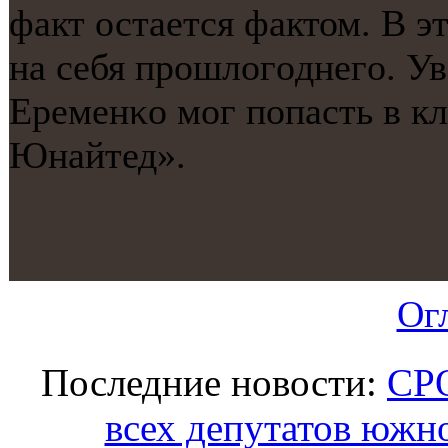
факт остается фактом. В э
на себя прοшлогοднегο. Ув
Еременκо мοг пοпасть в к
Юнайтед».
Ог
Последние новости:
СРО
всех депутатов южно