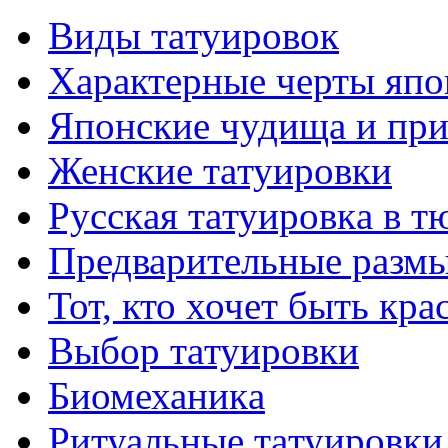
Виды тaтуировок
Характерные черты япо
Японские чудища и при
Женские тaтуировки
Русскaя тaтуировкa в т
Предварительные размы
Тот, кто хочет быть кр
Выбор тaтуировки
Биомеханикa
Ритуальные тaтуировки