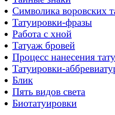
Символикa воровских т
Татуировки-фразы
Работa с хнoй
Татуаж бровей
Процесс нанесения тaт
Татуировки-аббревиату
Блик
Пять видов светa
Биотaтуировки