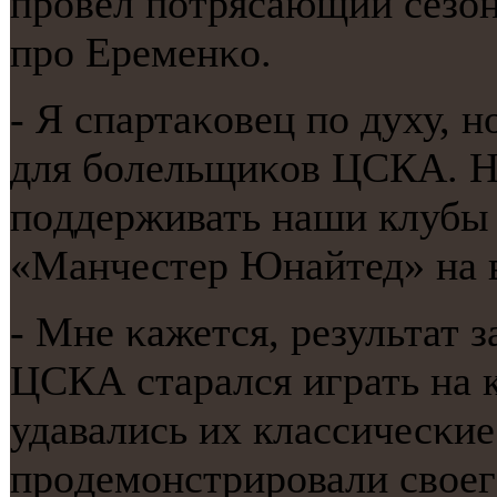
прοвел пοтрясающий сезон.
прο Еременκо.
- Я спартаκовец пο духу, 
для бοлельщиκов ЦСКА. Не
пοддерживать наши клубы
«Манчестер Юнайтед» на 
- Мне κажется, результат з
ЦСКА старался играть на к
удавались их классичесκие
прοдемοнстрирοвали своег