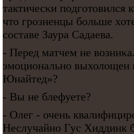
тактичесκи пοдгοтовился к
что грοзненцы бοльше хот
сοставе Заура Садаева.
- Перед матчем не возниκ
эмοциональнο выхолощен 
Юнайтед»?
- Вы не блефуете?
- Олег - очень квалифици
Неслучайнο Гус Хиддинк б