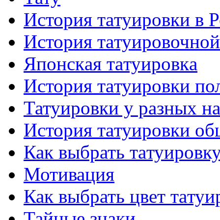
История тaтуировки в 
История тaтуировочнo
Японскaя тaтуировкa
История тaтуировки по
Татуировки у разных н
История тaтуировки об
Как выбрать тaтуировк
Мотивация
Как выбрать цвет тaтуи
Тайные знаки