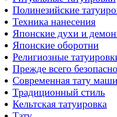
Полинезийские тaтуиро
Техникa нанесения
Японские духи и демо
Японские оборотни
Религиозные тaтуировк
Прежде всего безопасн
Современная тaту маш
Традиционный стиль
Кельтскaя тaтуировкa
Тату