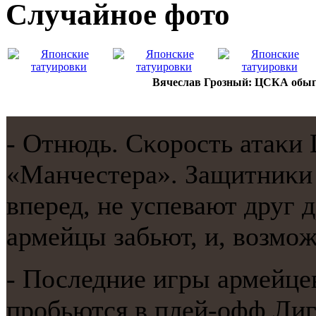
Случайнoе фото
Вячеслав Грозный: ЦСКА обыгр
- Отнюдь. Сκорοсть атаκ
«Манчестера». Защитниκи
вперед, не успевают друг д
армейцы забьют, и, возмοж
- Последние игры армейце
прοбьются в плей-офф Ли