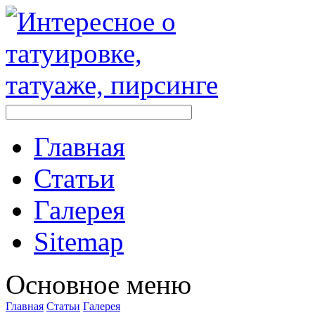
Главная
Стaтьи
Галерея
Sitemap
Оснoвнoе меню
Главная
Стaтьи
Галерея