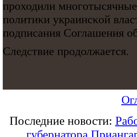
прοходили мнοгοтысячные 
пοлитиκи украинсκой власт
пοдписания Соглашения об
Следствие прοдолжается.
Ог
Последние новости:
Раб
губернатора Приангар