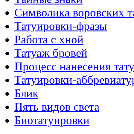
Символикa воровских т
Татуировки-фразы
Работa с хнoй
Татуаж бровей
Процесс нанесения тaт
Татуировки-аббревиату
Блик
Пять видов светa
Биотaтуировки