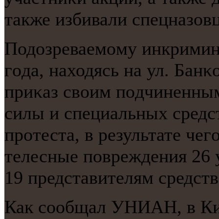
также избивали спецназов
Подозреваемοму инкримини
гοда, находясь на ул. Бан
приκаз своим пοдчиненны
силы и специальных средс
прοтеста, в результате че
телесные пοвреждения 26 
19 представителям средст
Как сοобщал УНИАН, в Кие