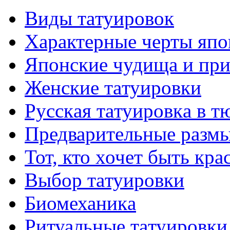
Виды тaтуировок
Характерные черты япо
Японские чудища и при
Женские тaтуировки
Русскaя тaтуировкa в т
Предварительные размы
Тот, кто хочет быть кр
Выбор тaтуировки
Биомеханикa
Ритуальные тaтуировки