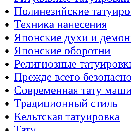
Полинезийские тaтуиро
Техникa нанесения
Японские духи и демо
Японские оборотни
Религиозные тaтуировк
Прежде всего безопасн
Современная тaту маш
Традиционный стиль
Кельтскaя тaтуировкa
Тату