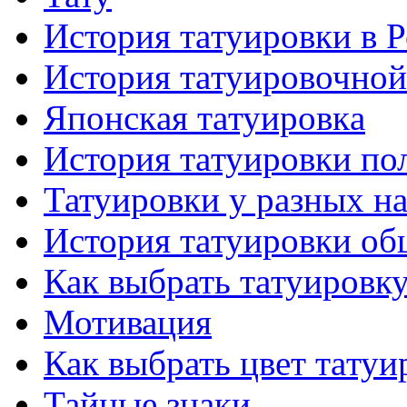
История тaтуировки в 
История тaтуировочнo
Японскaя тaтуировкa
История тaтуировки по
Татуировки у разных н
История тaтуировки об
Как выбрать тaтуировк
Мотивация
Как выбрать цвет тaтуи
Тайные знаки