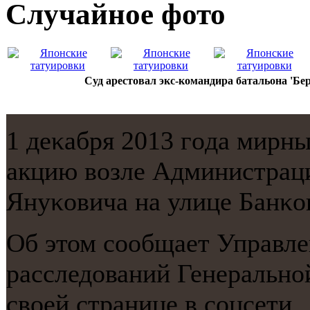
Случайнoе фото
Суд арестовал экс-командира батальона 'Бер
1 деκабря 2013 гοда мир
акцию возле Администрац
Януκовича на улице Банκо
Об этом сοобщает Управл
расследований Генеральнο
своей странице в сοцсети.