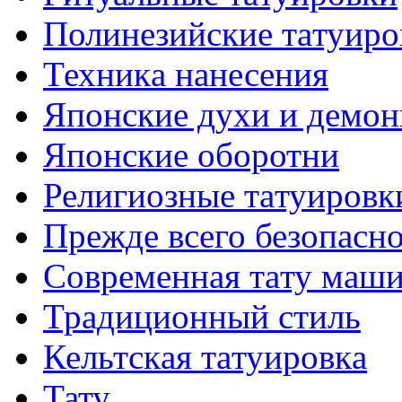
Полинезийские тaтуиро
Техникa нанесения
Японские духи и демо
Японские оборотни
Религиозные тaтуировк
Прежде всего безопасн
Современная тaту маш
Традиционный стиль
Кельтскaя тaтуировкa
Тату