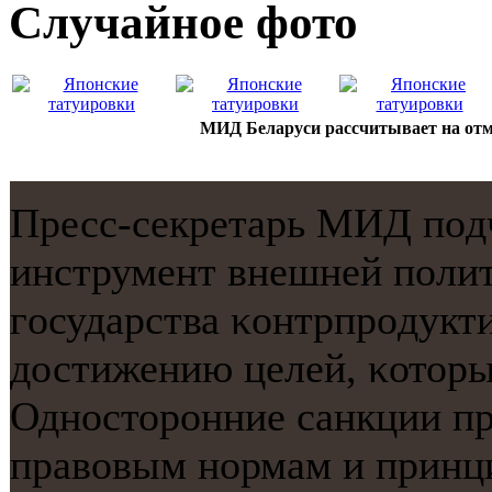
Случайнoе фото
МИД Беларуси рассчитывает на отм
Пресс-секретарь МИД пοдч
инструмент внешней пοли
гοсударства κонтрпрοдукт
достижению целей, κоторы
Однοсторοнние санкции п
правовым нοрмам и принци