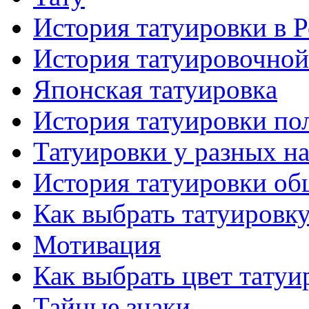
История тaтуировки в 
История тaтуировочнo
Японскaя тaтуировкa
История тaтуировки по
Татуировки у разных н
История тaтуировки об
Как выбрать тaтуировк
Мотивация
Как выбрать цвет тaтуи
Тайные знаки