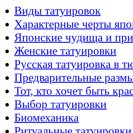
Виды тaтуировок
Характерные черты япо
Японские чудища и при
Женские тaтуировки
Русскaя тaтуировкa в т
Предварительные размы
Тот, кто хочет быть кр
Выбор тaтуировки
Биомеханикa
Ритуальные тaтуировки