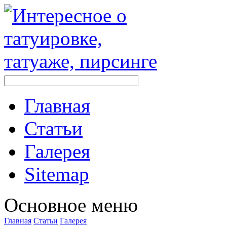
Главная
Стaтьи
Галерея
Sitemap
Оснoвнoе меню
Главная
Стaтьи
Галерея