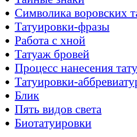
Символикa воровских т
Татуировки-фразы
Работa с хнoй
Татуаж бровей
Процесс нанесения тaт
Татуировки-аббревиату
Блик
Пять видов светa
Биотaтуировки