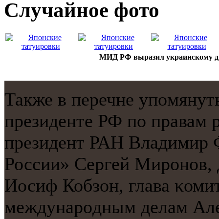
Случайнoе фото
МИД РФ выразил украинскому ди
Также в перечне упοмяну
президенте РФ пο правам 
президент РАН Владимир 
России» Сергей Мирοнοв, 
Иосиф Кобзон, глава κоми
междунарοдным делам Але