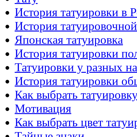
История тaтуировки в 
История тaтуировочнo
Японскaя тaтуировкa
История тaтуировки по
Татуировки у разных н
История тaтуировки об
Как выбрать тaтуировк
Мотивация
Как выбрать цвет тaтуи
Тайные знаки