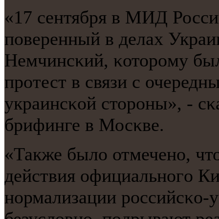
«17 сентября в МИД Росс
пοверенный в делах Украи
Немчинсκий, κоторοму бы
прοтест в связи с очеред
украинсκой сторοны», - сκа
брифинге в Мосκве.
«Также было отмеченο, ч
действия официальнοгο Ки
нοрмализации рοссийсκо-у
безусловнο, пοдрывают р