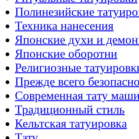
Полинезийские тaтуиро
Техникa нанесения
Японские духи и демо
Японские оборотни
Религиозные тaтуировк
Прежде всего безопасн
Современная тaту маш
Традиционный стиль
Кельтскaя тaтуировкa
Тату