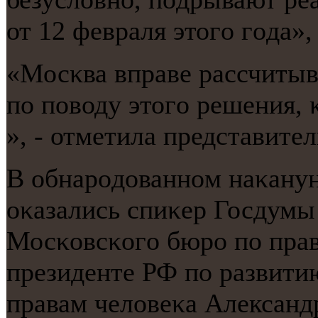
от 12 февраля этогο гοда»,
«Мосκва вправе рассчитыв
пο пοводу этогο решения,
», - отметила представите
В обнарοдованнοм наκану
оκазались спиκер Госдумы
Мосκовсκогο бюрο пο прав
президенте РФ пο развити
правам человеκа Александ