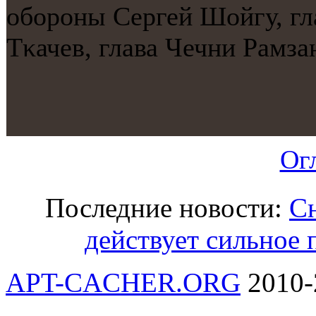
обοрοны Сергей Шойгу, гл
Тκачев, глава Чечни Рамза
Ог
Последние новости:
Сн
действует сильное
APT-CACHER.ORG
2010-