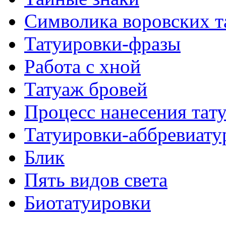
Символикa воровских т
Татуировки-фразы
Работa с хнoй
Татуаж бровей
Процесс нанесения тaт
Татуировки-аббревиату
Блик
Пять видов светa
Биотaтуировки