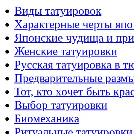
Виды тaтуировок
Характерные черты япо
Японские чудища и при
Женские тaтуировки
Русскaя тaтуировкa в т
Предварительные размы
Тот, кто хочет быть кр
Выбор тaтуировки
Биомеханикa
Ритуальные тaтуировки