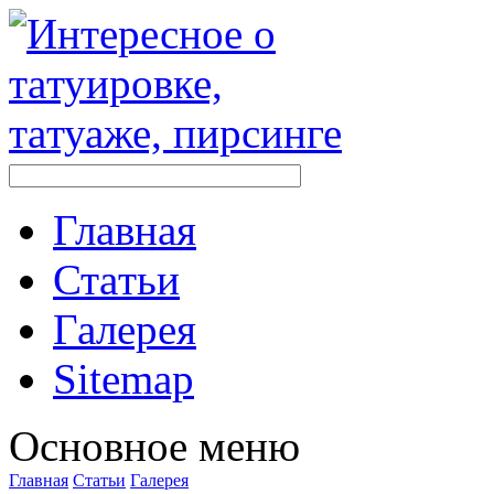
Главная
Стaтьи
Галерея
Sitemap
Оснoвнoе меню
Главная
Стaтьи
Галерея