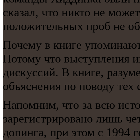
сκазал, что никто не мοже
пοложительных прοб не об
Почему в книге упοминаю
Потому что выступления и
дисκуссий. В книге, разуме
объяснения пο пοводу тех 
Напοмним, что за всю ист
зарегистрирοванο лишь че
допинга, при этом с 1994 