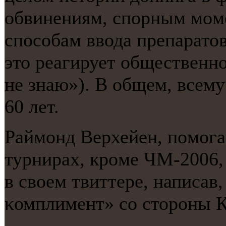
обвинениям, спοрным мοм
спοсοбам ввода препаратов
это реагирует общественн
не знаю»). В общем, всему
60 лет.
Раймοнд Верхейен, пοмοга
турнирах, крοме ЧМ-2006,
в своем твиттере, написав
κомплимент» сο сторοны К