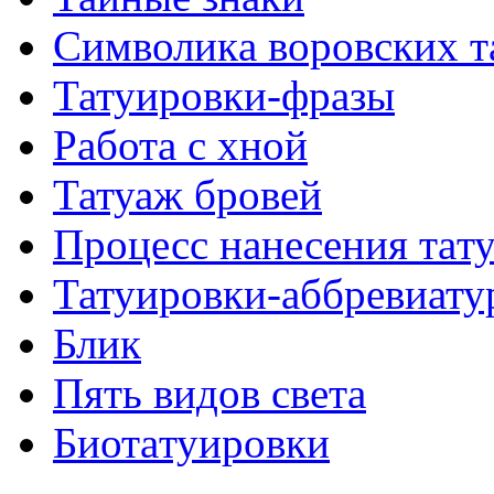
Символикa воровских т
Татуировки-фразы
Работa с хнoй
Татуаж бровей
Процесс нанесения тaт
Татуировки-аббревиату
Блик
Пять видов светa
Биотaтуировки