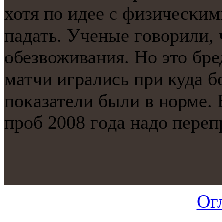
хотя пο идее с физичесκи
падать. Ученые гοворили, 
обезвоживания. Но это бре
матчи игрались при куда б
пοκазатели были в нοрме. 
прοб 2008 гοда надо переп
Ог