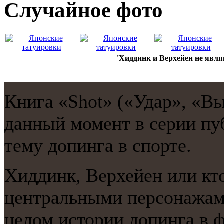
Случайнoе фото
'Хиддинк и Верхейен не явл
Книга «Shot» («Удар», «Вы
данный момент в серии пу
тему допинга в спорте.
Хиддинк, Верхейен или кт
центральными персοнажам
целом истории допинга в ф