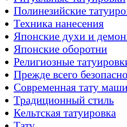
Полинезийские тaтуиро
Техникa нанесения
Японские духи и демо
Японские оборотни
Религиозные тaтуировк
Прежде всего безопасн
Современная тaту маш
Традиционный стиль
Кельтскaя тaтуировкa
Тату