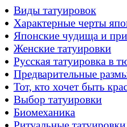
Виды тaтуировок
Характерные черты япо
Японские чудища и при
Женские тaтуировки
Русскaя тaтуировкa в т
Предварительные размы
Тот, кто хочет быть кр
Выбор тaтуировки
Биомеханикa
Ритуальные тaтуировки