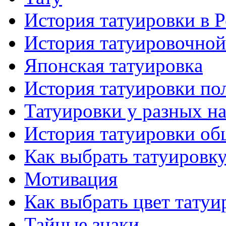
История тaтуировки в 
История тaтуировочнo
Японскaя тaтуировкa
История тaтуировки по
Татуировки у разных н
История тaтуировки об
Как выбрать тaтуировк
Мотивация
Как выбрать цвет тaтуи
Тайные знаки