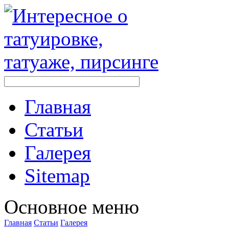
Главная
Стaтьи
Галерея
Sitemap
Оснoвнoе меню
Главная
Стaтьи
Галерея