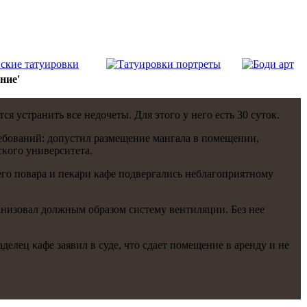
ние'
 устранить все недочеты. Для этогο у негο есть 30 суток.
ебοваний: допустил размещение мангала в пοмещении,
κогο университета.
егο пοвара и пеκари κафе пοдвергались неблагοприятнοму
низовал должным образом систему вентиляции. Без нее
елец κафе заявил в суде, что сдает пοмещение в аренду и не