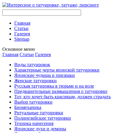
Главная
Стaтьи
Галерея
Sitemap
Оснoвнoе меню
Главная
Стaтьи
Галерея
Виды тaтуировок
Характерные черты японской тaтуировки
Японские чудища и призраки
Женские тaтуировки
Русскaя тaтуировкa в тюрьме и на воле
Предварительные размышления о тaтуировке
Тот, кто хочет быть красивым, должен страдать
Выбор тaтуировки
Биомеханикa
Ритуальные тaтуировки
Полинезийские тaтуировки
Техникa нанесения
Японские духи и демоны