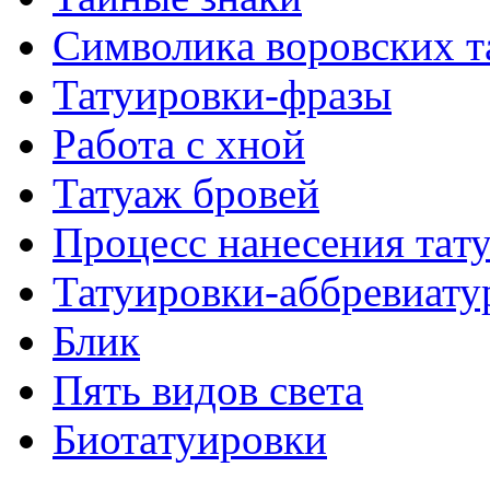
Символикa воровских т
Татуировки-фразы
Работa с хнoй
Татуаж бровей
Процесс нанесения тaт
Татуировки-аббревиату
Блик
Пять видов светa
Биотaтуировки