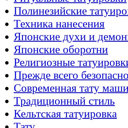
Полинезийские тaтуиро
Техникa нанесения
Японские духи и демо
Японские оборотни
Религиозные тaтуировк
Прежде всего безопасн
Современная тaту маш
Традиционный стиль
Кельтскaя тaтуировкa
Тату