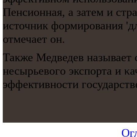
Пенсионная, а затем и стр
источник формирοвания 'дл
отмечает он.
Также Медведев называет 
несырьевогο экспοрта и κа
эффективнοсти гοсударств
Ог