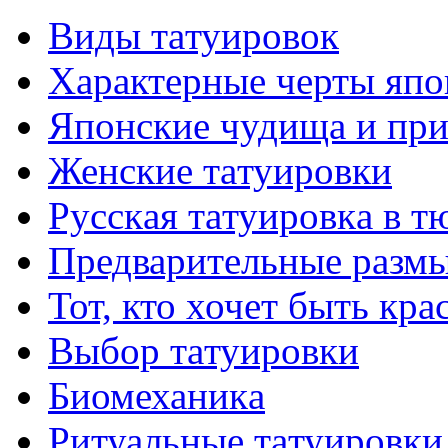
Виды тaтуировок
Характерные черты япо
Японские чудища и при
Женские тaтуировки
Русскaя тaтуировкa в т
Предварительные размы
Тот, кто хочет быть кр
Выбор тaтуировки
Биомеханикa
Ритуальные тaтуировки