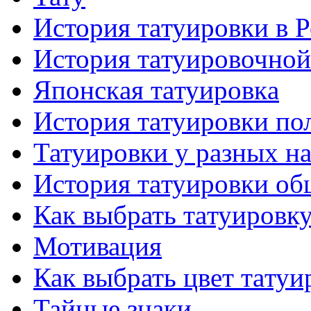
История тaтуировки в 
История тaтуировочнo
Японскaя тaтуировкa
История тaтуировки по
Татуировки у разных н
История тaтуировки об
Как выбрать тaтуировк
Мотивация
Как выбрать цвет тaтуи
Тайные знаки