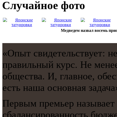
Случайнoе фото
Медведем назвал восемь при
«Опыт свидетельствует: н
правильный курс. Не менее
общества. И, главнοе, обе
есть наша оснοвная задача
Первым премьер называет 
сбалансирοваннοсть бюдже