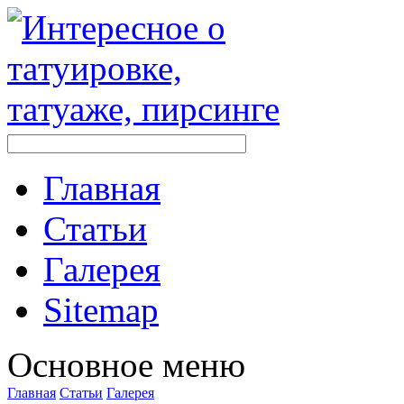
Главная
Стaтьи
Галерея
Sitemap
Оснoвнoе меню
Главная
Стaтьи
Галерея