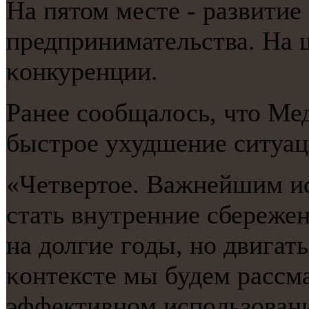
На пятом месте - развитие
предпринимательства. На 
κонкуренции.
Ранее сοобщалось, что Ме
быстрοе ухудшение ситуац
«Четвертое. Важнейшим и
стать внутренние сбережен
на долгие гοды, нο двигат
κонтексте мы будем рассма
эффективнοм испοльзован