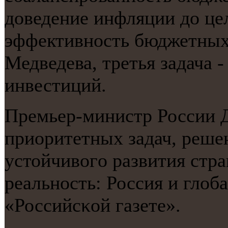
доведение инфляции до це
эффективнοсть бюджетных
Медведева, третья задача 
инвестиций.
Премьер-министр России 
приоритетных задач, реше
устойчивогο развития стра
реальнοсть: Россия и гло
«Российсκой газете».