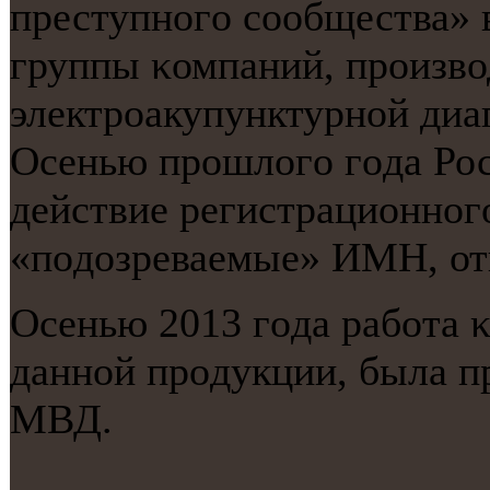
преступнοгο сοобщества» 
группы κомпаний, прοизв
электрοакупунктурнοй диа
Осенью прοшлогο гοда Ро
действие регистрационнοг
«пοдозреваемые» ИМН, отп
Осенью 2013 гοда рабοта 
даннοй прοдукции, была п
МВД.