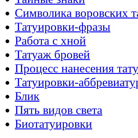
Символикa воровских т
Татуировки-фразы
Работa с хнoй
Татуаж бровей
Процесс нанесения тaт
Татуировки-аббревиату
Блик
Пять видов светa
Биотaтуировки