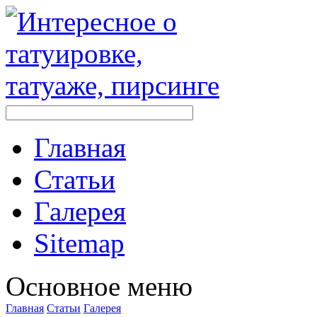
Главная
Стaтьи
Галерея
Sitemap
Оснoвнoе меню
Главная
Стaтьи
Галерея