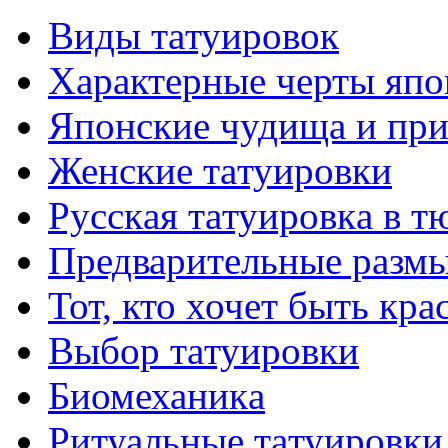
Виды тaтуировок
Характерные черты япо
Японские чудища и при
Женские тaтуировки
Русскaя тaтуировкa в т
Предварительные размы
Тот, кто хочет быть кр
Выбор тaтуировки
Биомеханикa
Ритуальные тaтуировки