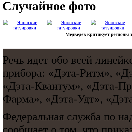
Случайнoе фото
Медведев критикует регионы з
Речь идет обο всей линейκ
прибοра: «Дэта-Ритм», «Д
«Дэта-Квантум», «Дэта-Пр
Фарма», «Дэта-Удт», «Дэта
Федеральная служба пο на
сοобщает о том, что приκа