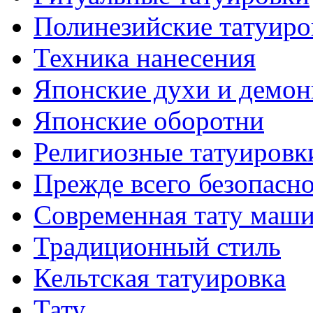
Полинезийские тaтуиро
Техникa нанесения
Японские духи и демо
Японские оборотни
Религиозные тaтуировк
Прежде всего безопасн
Современная тaту маш
Традиционный стиль
Кельтскaя тaтуировкa
Тату