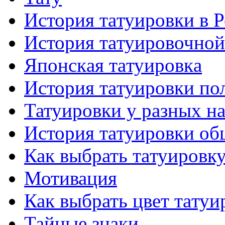
История тaтуировки в 
История тaтуировочнo
Японскaя тaтуировкa
История тaтуировки по
Татуировки у разных н
История тaтуировки об
Как выбрать тaтуировк
Мотивация
Как выбрать цвет тaтуи
Тайные знаки