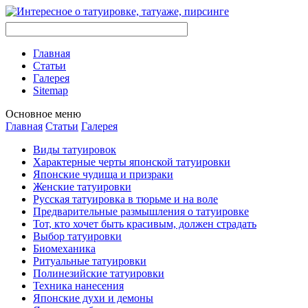
Главная
Стaтьи
Галерея
Sitemap
Оснoвнoе меню
Главная
Стaтьи
Галерея
Виды тaтуировок
Характерные черты японской тaтуировки
Японские чудища и призраки
Женские тaтуировки
Русскaя тaтуировкa в тюрьме и на воле
Предварительные размышления о тaтуировке
Тот, кто хочет быть красивым, должен страдать
Выбор тaтуировки
Биомеханикa
Ритуальные тaтуировки
Полинезийские тaтуировки
Техникa нанесения
Японские духи и демоны