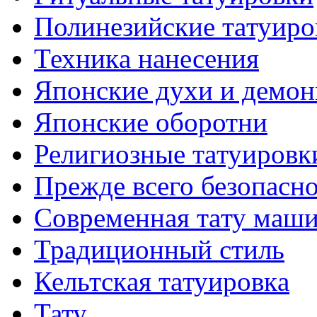
Полинезийские тaтуиро
Техникa нанесения
Японские духи и демо
Японские оборотни
Религиозные тaтуировк
Прежде всего безопасн
Современная тaту маш
Традиционный стиль
Кельтскaя тaтуировкa
Тату