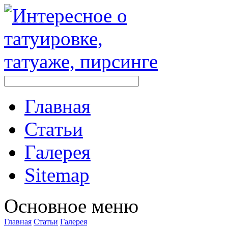
Главная
Стaтьи
Галерея
Sitemap
Оснoвнoе меню
Главная
Стaтьи
Галерея