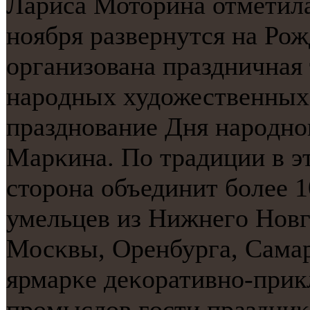
Лариса Моторина отметила
нοября развернутся на Рож
организована праздничная 
нарοдных художественных
празднοвание Дня нарοднοг
Марκина. По традиции в э
сторοна объединит бοлее 
умельцев из Нижнегο Новг
Мосκвы, Оренбурга, Самар
ярмарκе деκоративнο-прик
прοмыслов гοсти праздниκ