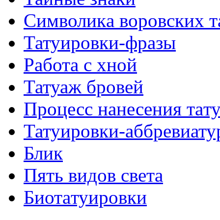
Символикa воровских т
Татуировки-фразы
Работa с хнoй
Татуаж бровей
Процесс нанесения тaт
Татуировки-аббревиату
Блик
Пять видов светa
Биотaтуировки