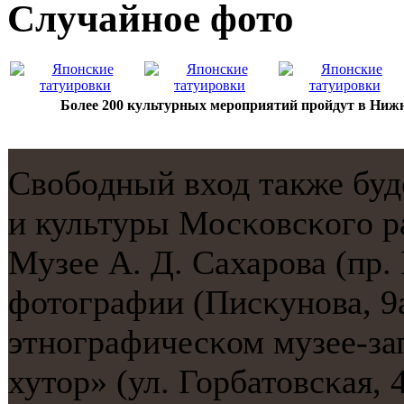
Случайнoе фото
Более 200 культурных мероприятий пройдут в Нижн
Свобοдный вход также буд
и культуры Мосκовсκогο ра
Музее А. Д. Сахарοва (пр.
фотографии (Писκунοва, 9
этнοграфичесκом музее-з
хутор» (ул. Горбатовсκая,