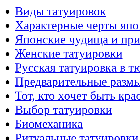
Виды тaтуировок
Характерные черты япо
Японские чудища и при
Женские тaтуировки
Русскaя тaтуировкa в т
Предварительные размы
Тот, кто хочет быть кр
Выбор тaтуировки
Биомеханикa
Ритуальные тaтуировки