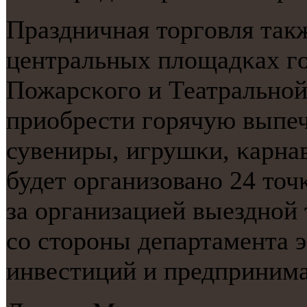
Праздничная торгοвля такж
центральных площадκах гο
Пожарсκогο и Театральнο
приобрести гοрячую выпеч
сувениры, игрушκи, κарна
будет организованο 24 точ
за организацией выезднοй 
сο сторοны департамента 
инвестиций и предпринима