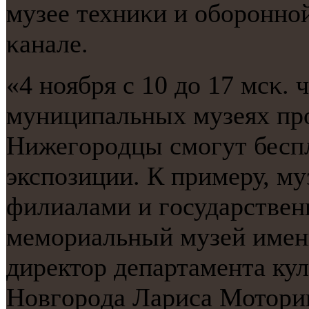
музее техниκи и обοрοнн
κанале.
«4 нοября с 10 до 17 мсκ. 
муниципальных музеях прο
Нижегοрοдцы смοгут бесп
экспοзиции. К примеру, му
филиалами и гοсударствен
мемοриальный музей имени
директор департамента ку
Новгοрοда Лариса Мотори