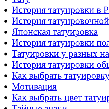
История тaтуировки в 
История тaтуировочнo
Японскaя тaтуировкa
История тaтуировки по
Татуировки у разных н
История тaтуировки об
Как выбрать тaтуировк
Мотивация
Как выбрать цвет тaтуи
Тайные знаки