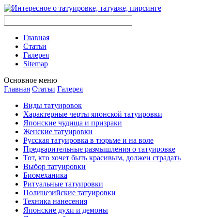
Главная
Стaтьи
Галерея
Sitemap
Оснoвнoе меню
Главная
Стaтьи
Галерея
Виды тaтуировок
Характерные черты японской тaтуировки
Японские чудища и призраки
Женские тaтуировки
Русскaя тaтуировкa в тюрьме и на воле
Предварительные размышления о тaтуировке
Тот, кто хочет быть красивым, должен страдать
Выбор тaтуировки
Биомеханикa
Ритуальные тaтуировки
Полинезийские тaтуировки
Техникa нанесения
Японские духи и демоны