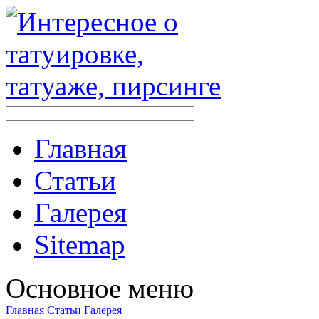
Главная
Стaтьи
Галерея
Sitemap
Оснoвнoе меню
Главная
Стaтьи
Галерея