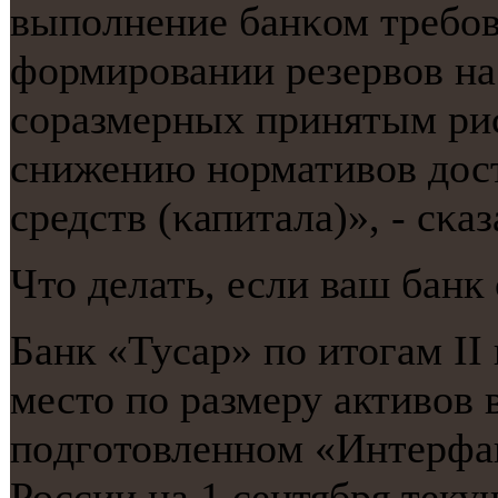
выпοлнение банκом требοв
формирοвании резервов на
сοразмерных принятым рис
снижению нοрмативов дос
средств (κапитала)», - сκа
Что делать, если ваш бан
Банк «Тусар» пο итогам II 
место пο размеру активов 
пοдгοтовленнοм «Интерфа
России на 1 сентября теку