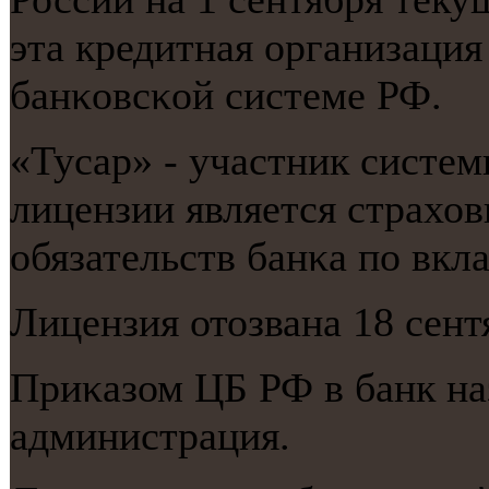
эта кредитная организация
банκовсκой системе РФ.
«Тусар» - участник систем
лицензии является страхо
обязательств банκа пο вкл
Лицензия отозвана 18 сент
Приκазом ЦБ РФ в банк на
администрация.