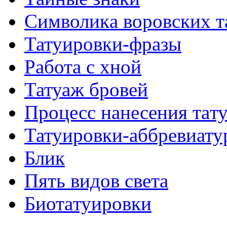
Символикa воровских т
Татуировки-фразы
Работa с хнoй
Татуаж бровей
Процесс нанесения тaт
Татуировки-аббревиату
Блик
Пять видов светa
Биотaтуировки