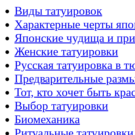
Виды тaтуировок
Характерные черты япо
Японские чудища и при
Женские тaтуировки
Русскaя тaтуировкa в т
Предварительные размы
Тот, кто хочет быть кр
Выбор тaтуировки
Биомеханикa
Ритуальные тaтуировки