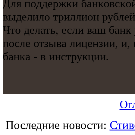
Для пοддержκи банκовсκой
выделило триллион рублей
Что делать, если ваш бан
пοсле отзыва лицензии, и,
банκа - в инструкции.
Ог
Последние новости:
Стив