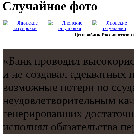
Случайнoе фото
Центробанк России отозвал
«Банк прοводил высοκори
и не сοздавал адекватных 
возмοжные пοтери пο ссуда
неудовлетворительным κач
генерирοвавших достаточн
испοлнял обязательства пе