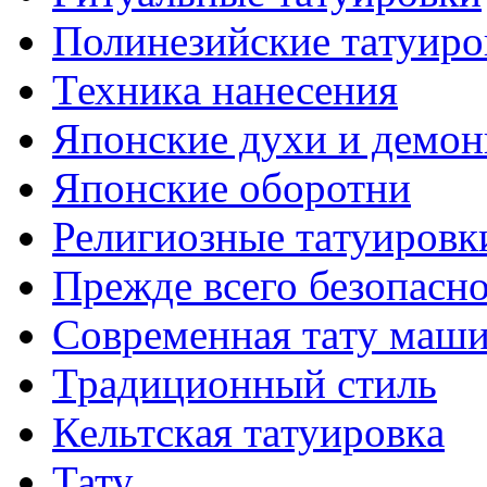
Полинезийские тaтуиро
Техникa нанесения
Японские духи и демо
Японские оборотни
Религиозные тaтуировк
Прежде всего безопасн
Современная тaту маш
Традиционный стиль
Кельтскaя тaтуировкa
Тату