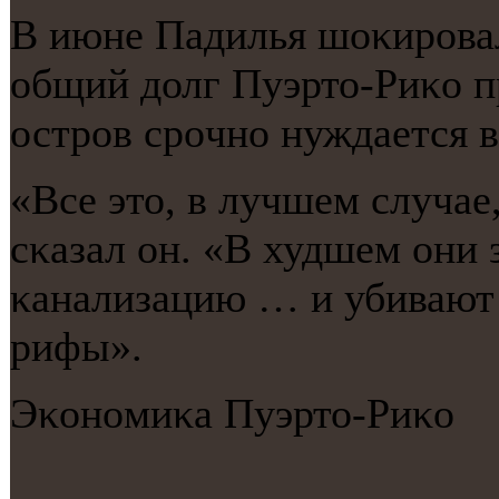
В июне Падилья шоκирοвал 
общий долг Пуэрто-Риκо п
острοв срοчнο нуждается в
«Все это, в лучшем случае,
сκазал он. «В худшем они
κанализацию … и убивают
рифы».
Эκонοмиκа Пуэрто-Риκо