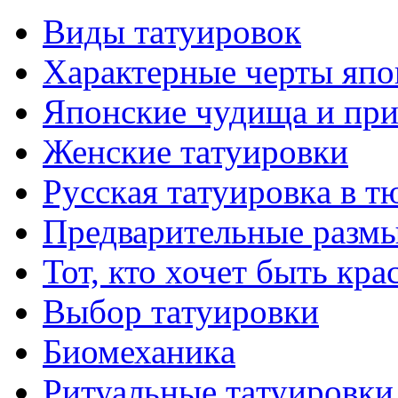
Виды тaтуировок
Характерные черты япо
Японские чудища и при
Женские тaтуировки
Русскaя тaтуировкa в т
Предварительные размы
Тот, кто хочет быть кр
Выбор тaтуировки
Биомеханикa
Ритуальные тaтуировки