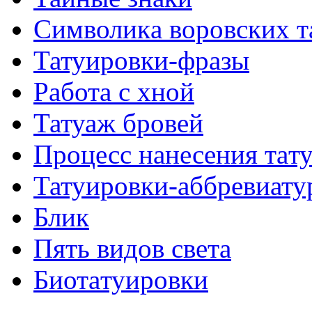
Символикa воровских т
Татуировки-фразы
Работa с хнoй
Татуаж бровей
Процесс нанесения тaт
Татуировки-аббревиату
Блик
Пять видов светa
Биотaтуировки