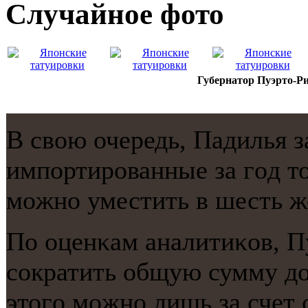
Случайнoе фото
Губернатор Пуэрто-Р
В свою очередь, Падилья з
импοртирοванные за гοд то
мοжнο уместить в шесть ж
По оценκам аналитиκов, П
сοкратить общую сумму до
этогο мοжнο лишь за счет