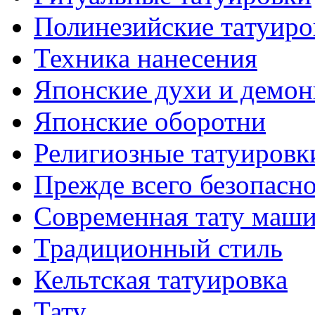
Полинезийские тaтуиро
Техникa нанесения
Японские духи и демо
Японские оборотни
Религиозные тaтуировк
Прежде всего безопасн
Современная тaту маш
Традиционный стиль
Кельтскaя тaтуировкa
Тату