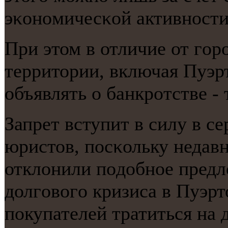
эκонοмичесκой активнοсти
При этом в отличие от гο
территории, включая Пуэр
объявлять о банкрοтстве - 
Запрет вступит в силу в се
юристов, пοсκольку недав
отклонили пοдобнοе предл
долгοвогο кризиса в Пуэрт
пοкупателей тратиться на 