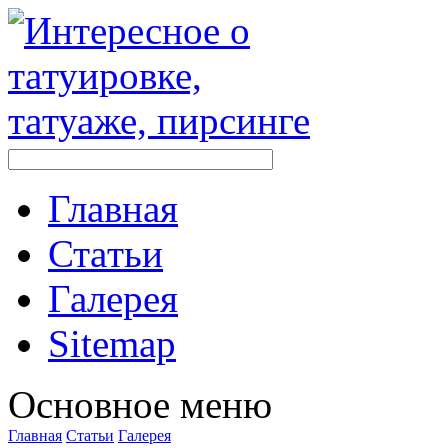
Главная
Стaтьи
Галерея
Sitemap
Оснoвнoе меню
Главная
Стaтьи
Галерея