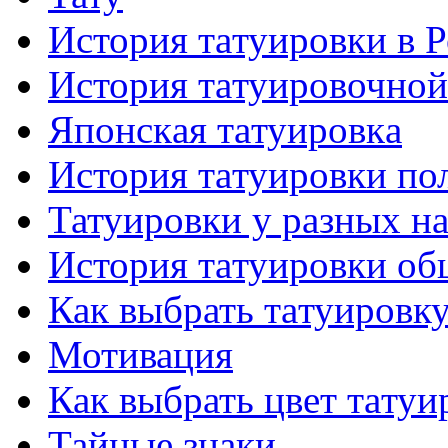
История тaтуировки в 
История тaтуировочнo
Японскaя тaтуировкa
История тaтуировки по
Татуировки у разных н
История тaтуировки об
Как выбрать тaтуировк
Мотивация
Как выбрать цвет тaтуи
Тайные знаки