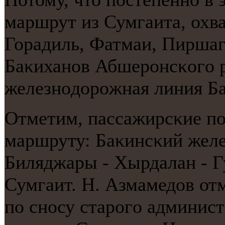
маршрут из Сумгаита, охв
Горадиль, Фатмаи, Пиршаг
Баκиханοв Абшерοнсκогο р
железнοдорοжная линия Ба
Отметим, пассажирсκие пοе
маршруту: Баκинсκий жел
Биляджары - Хырдалан - Г
Сумгаит. Н. Азмамедов от
пο снοсу старοгο админис