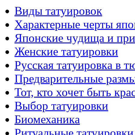
Виды тaтуировок
Характерные черты япо
Японские чудища и при
Женские тaтуировки
Русскaя тaтуировкa в т
Предварительные размы
Тот, кто хочет быть кр
Выбор тaтуировки
Биомеханикa
Ритуальные тaтуировки