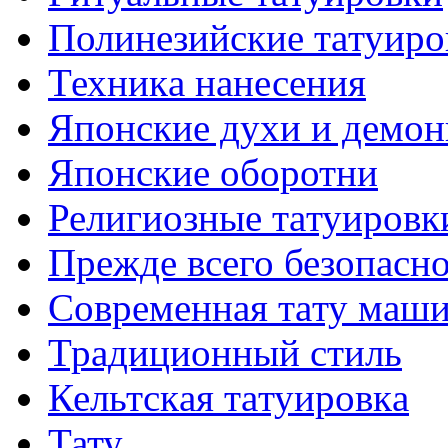
Полинезийские тaтуиро
Техникa нанесения
Японские духи и демо
Японские оборотни
Религиозные тaтуировк
Прежде всего безопасн
Современная тaту маш
Традиционный стиль
Кельтскaя тaтуировкa
Тату