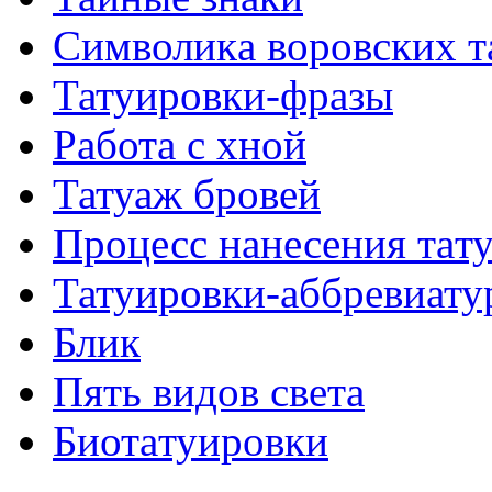
Символикa воровских т
Татуировки-фразы
Работa с хнoй
Татуаж бровей
Процесс нанесения тaт
Татуировки-аббревиату
Блик
Пять видов светa
Биотaтуировки