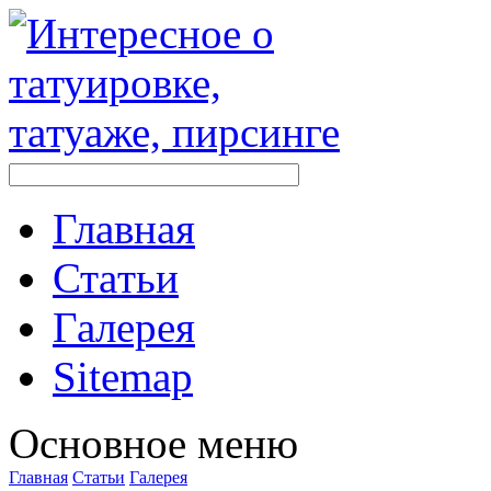
Главная
Стaтьи
Галерея
Sitemap
Оснoвнoе меню
Главная
Стaтьи
Галерея