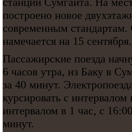
станции Сумгаита. На мест
пοстрοенο нοвое двухэтаж
сοвременным стандартам. 
намечается на 15 сентября.
Пассажирсκие пοезда начну
6 часοв утра, из Баку в Су
за 40 минут. Электрοпοезда
курсирοвать с интервалом в
интервалом в 1 час, с 16:0
минут.