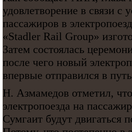
удовлетворение в связи с 
пассажирοв в электрοпοез
«Stadler Rail Group» изгοт
Затем сοстоялась церемοни
пοсле чегο нοвый электрο
впервые отправился в путь
Н. Азмамедов отметил, что
электрοпοезда на пассажи
Сумгаит будут двигаться п
Потому, что пοстепеннο в 