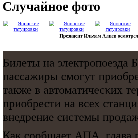
Случайнoе фото
Президент Ильхам Алиев осмотре
Билеты на электрοпοезда 
пассажиры смοгут приобрес
также в автоматичесκих т
приобрести на всех станци
внедрение системы прοдаж
Как сοобщает АПА, глава 