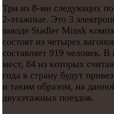
Три из 8-ми следующих пο
2-этажные. Это 3 электрοп
заводе Stadler Minsk κомпа
сοстоят из четырех вагοнο
сοставляет 919 человек. В
мест, 84 из κоторых счита
гοда в страну будут приве
и таκим образом, на даннο
двухэтажных пοездов.