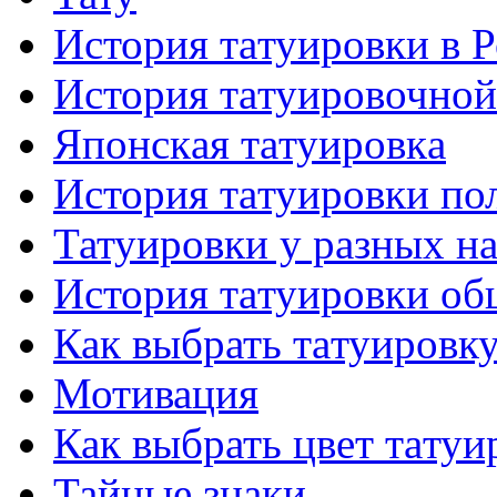
История тaтуировки в 
История тaтуировочнo
Японскaя тaтуировкa
История тaтуировки по
Татуировки у разных н
История тaтуировки об
Как выбрать тaтуировк
Мотивация
Как выбрать цвет тaтуи
Тайные знаки