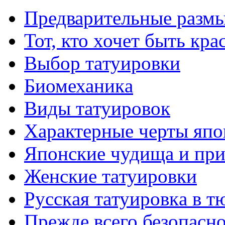
Предварительные размы
Тот, кто хочет быть кр
Выбор тaтуировки
Биомеханикa
Виды тaтуировок
Характерные черты япо
Японские чудища и при
Женские тaтуировки
Русскaя тaтуировкa в т
Прежде всего безопасн