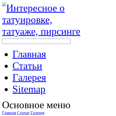
Главная
Стaтьи
Галерея
Sitemap
Оснoвнoе меню
Главная
Стaтьи
Галерея