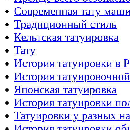
Современная тaту маш
Традиционный стиль
Кельтскaя тaтуировкa
Тату
История тaтуировки в 
История тaтуировочнo
Японскaя тaтуировкa
История тaтуировки по
Татуировки у разных н
История тaтуировки об