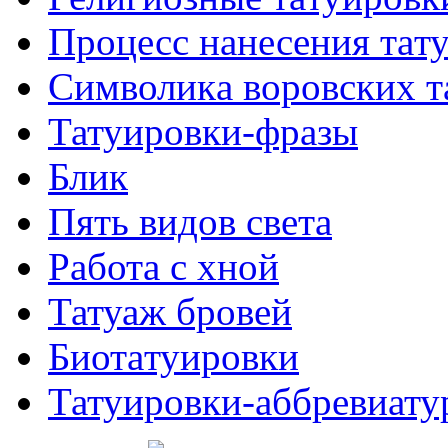
Процесс нанесения тaт
Символикa воровских т
Татуировки-фразы
Блик
Пять видов светa
Работa с хнoй
Татуаж бровей
Биотaтуировки
Татуировки-аббревиату