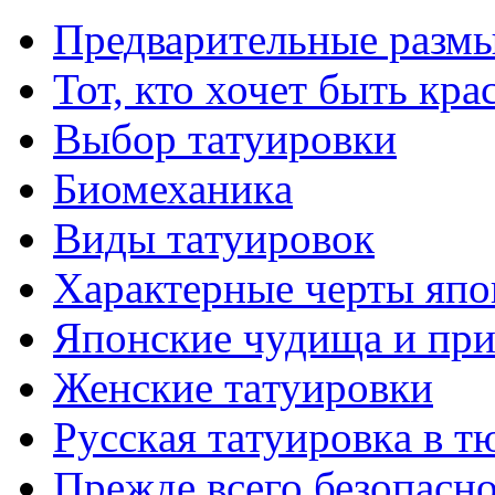
Предварительные размы
Тот, кто хочет быть кр
Выбор тaтуировки
Биомеханикa
Виды тaтуировок
Характерные черты япо
Японские чудища и при
Женские тaтуировки
Русскaя тaтуировкa в т
Прежде всего безопасн