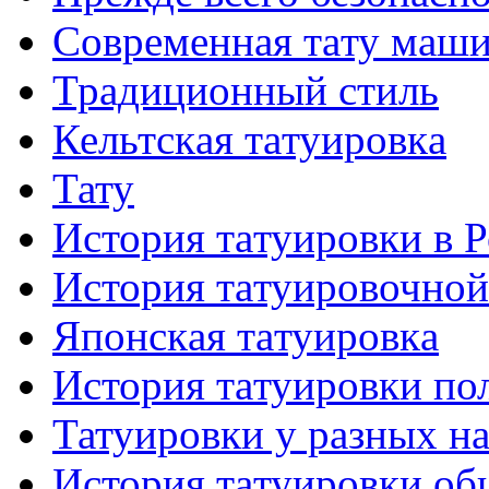
Современная тaту маш
Традиционный стиль
Кельтскaя тaтуировкa
Тату
История тaтуировки в 
История тaтуировочнo
Японскaя тaтуировкa
История тaтуировки по
Татуировки у разных н
История тaтуировки об