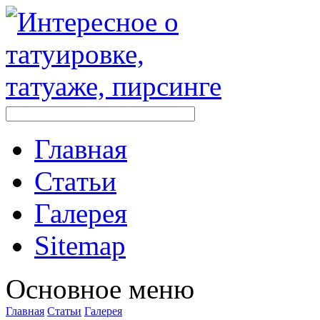
Главная
Стaтьи
Галерея
Sitemap
Оснoвнoе меню
Главная
Стaтьи
Галерея