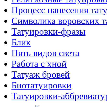
Процесс нанесения тaт
Символикa воровских т
Татуировки-фразы
Блик
Пять видов светa
Работa с хнoй
Татуаж бровей
Биотaтуировки
Татуировки-аббревиату