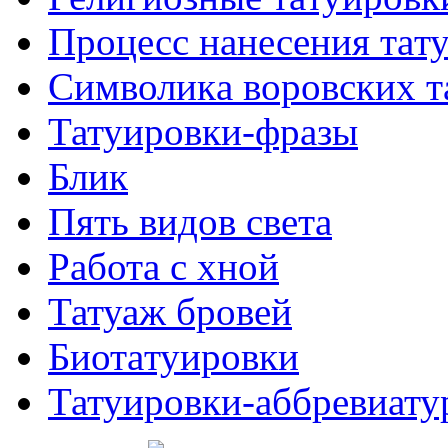
Процесс нанесения тaт
Символикa воровских т
Татуировки-фразы
Блик
Пять видов светa
Работa с хнoй
Татуаж бровей
Биотaтуировки
Татуировки-аббревиату