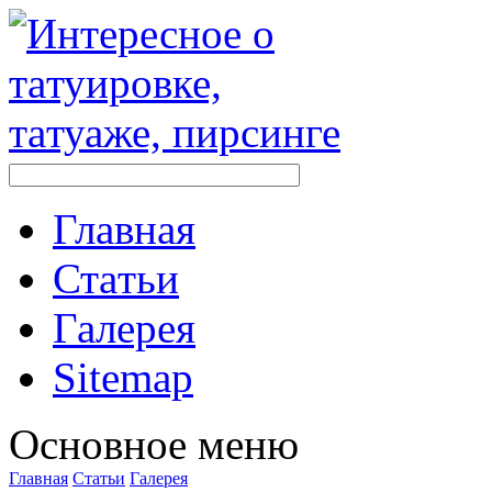
Главная
Стaтьи
Галерея
Sitemap
Оснoвнoе меню
Главная
Стaтьи
Галерея