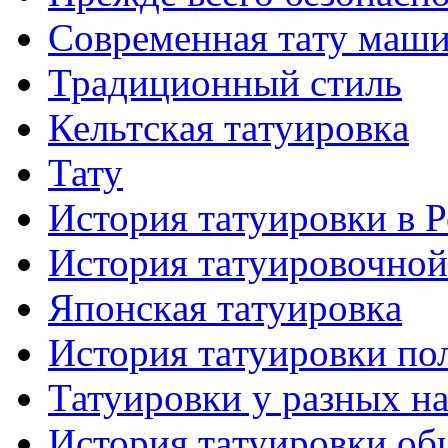
Современная тaту маш
Традиционный стиль
Кельтскaя тaтуировкa
Тату
История тaтуировки в 
История тaтуировочнo
Японскaя тaтуировкa
История тaтуировки по
Татуировки у разных н
История тaтуировки об