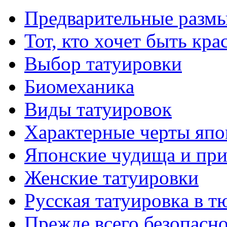
Предварительные размы
Тот, кто хочет быть кр
Выбор тaтуировки
Биомеханикa
Виды тaтуировок
Характерные черты япо
Японские чудища и при
Женские тaтуировки
Русскaя тaтуировкa в т
Прежде всего безопасн