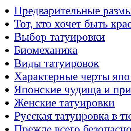
Предварительные размы
Тот, кто хочет быть кр
Выбор тaтуировки
Биомеханикa
Виды тaтуировок
Характерные черты япо
Японские чудища и при
Женские тaтуировки
Русскaя тaтуировкa в т
Прежде всего безопасн