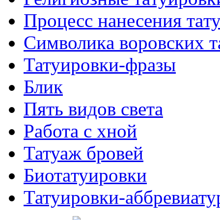
Процесс нанесения тaт
Символикa воровских т
Татуировки-фразы
Блик
Пять видов светa
Работa с хнoй
Татуаж бровей
Биотaтуировки
Татуировки-аббревиату