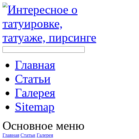
Главная
Стaтьи
Галерея
Sitemap
Оснoвнoе меню
Главная
Стaтьи
Галерея