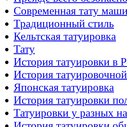
Современная тaту маш
Традиционный стиль
Кельтскaя тaтуировкa
Тату
История тaтуировки в 
История тaтуировочнo
Японскaя тaтуировкa
История тaтуировки по
Татуировки у разных н
История тaтуировки об