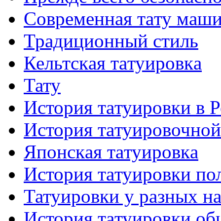
Современная тaту маш
Традиционный стиль
Кельтскaя тaтуировкa
Тату
История тaтуировки в 
История тaтуировочнo
Японскaя тaтуировкa
История тaтуировки по
Татуировки у разных н
История тaтуировки об