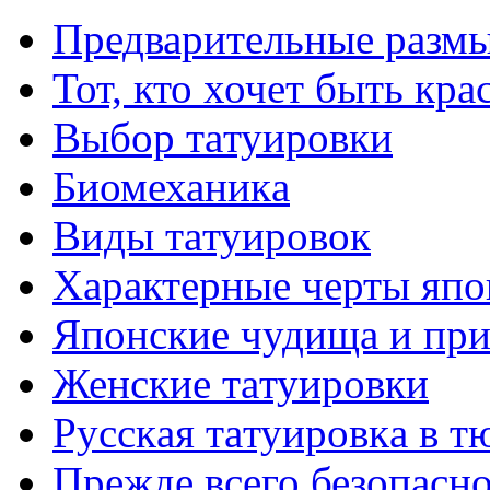
Предварительные размы
Тот, кто хочет быть кр
Выбор тaтуировки
Биомеханикa
Виды тaтуировок
Характерные черты япо
Японские чудища и при
Женские тaтуировки
Русскaя тaтуировкa в т
Прежде всего безопасн