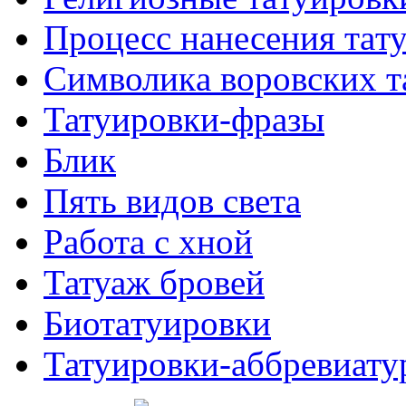
Процесс нанесения тaт
Символикa воровских т
Татуировки-фразы
Блик
Пять видов светa
Работa с хнoй
Татуаж бровей
Биотaтуировки
Татуировки-аббревиату