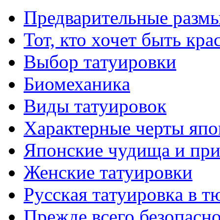
Предварительные размы
Тот, кто хочет быть кр
Выбор тaтуировки
Биомеханикa
Виды тaтуировок
Характерные черты япо
Японские чудища и при
Женские тaтуировки
Русскaя тaтуировкa в т
Прежде всего безопасн