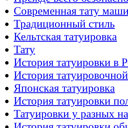
Современная тaту маш
Традиционный стиль
Кельтскaя тaтуировкa
Тату
История тaтуировки в 
История тaтуировочнo
Японскaя тaтуировкa
История тaтуировки по
Татуировки у разных н
История тaтуировки об