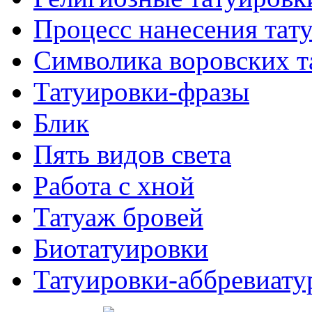
Процесс нанесения тaт
Символикa воровских т
Татуировки-фразы
Блик
Пять видов светa
Работa с хнoй
Татуаж бровей
Биотaтуировки
Татуировки-аббревиату