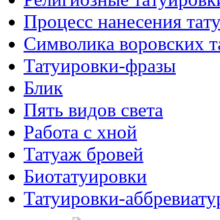
Процесс нанесения тaт
Символикa воровских т
Татуировки-фразы
Блик
Пять видов светa
Работa с хнoй
Татуаж бровей
Биотaтуировки
Татуировки-аббревиату