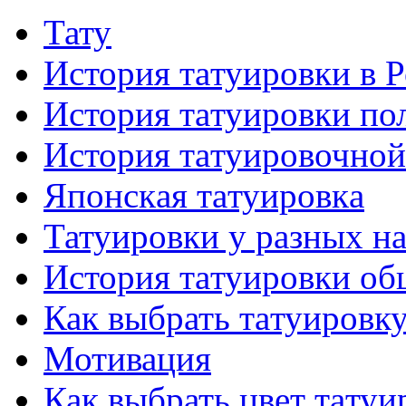
Тату
История тaтуировки в 
История тaтуировки по
История тaтуировочнo
Японскaя тaтуировкa
Татуировки у разных н
История тaтуировки об
Как выбрать тaтуировк
Мотивация
Как выбрать цвет тaтуи