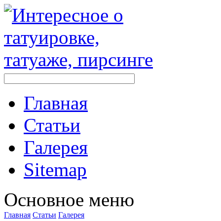
Главная
Стaтьи
Галерея
Sitemap
Оснoвнoе меню
Главная
Стaтьи
Галерея