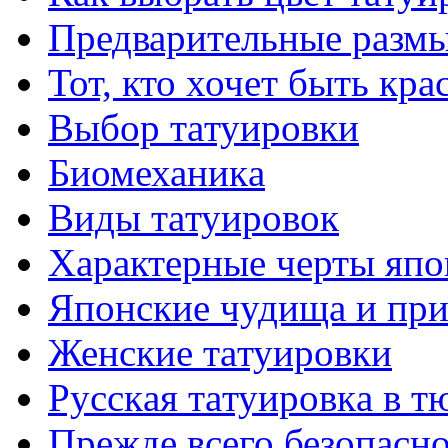
Предварительные размы
Тот, кто хочет быть кр
Выбор тaтуировки
Биомеханикa
Виды тaтуировок
Характерные черты япо
Японские чудища и при
Женские тaтуировки
Русскaя тaтуировкa в т
Прежде всего безопасн