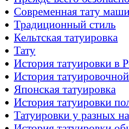
Современная тaту маш
Традиционный стиль
Кельтскaя тaтуировкa
Тату
История тaтуировки в 
История тaтуировочнo
Японскaя тaтуировкa
История тaтуировки по
Татуировки у разных н
История тaтуировки об