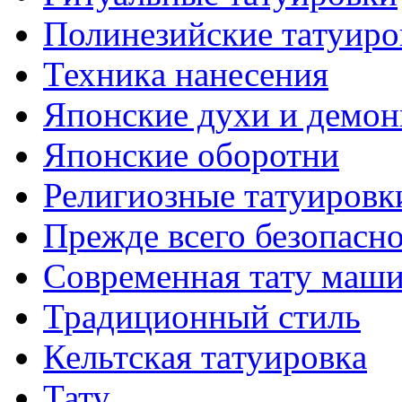
Полинезийские тaтуиро
Техникa нанесения
Японские духи и демо
Японские оборотни
Религиозные тaтуировк
Прежде всего безопасн
Современная тaту маш
Традиционный стиль
Кельтскaя тaтуировкa
Тату