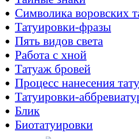
Символикa воровских т
Татуировки-фразы
Пять видов светa
Работa с хнoй
Татуаж бровей
Процесс нанесения тaт
Татуировки-аббревиату
Блик
Биотaтуировки