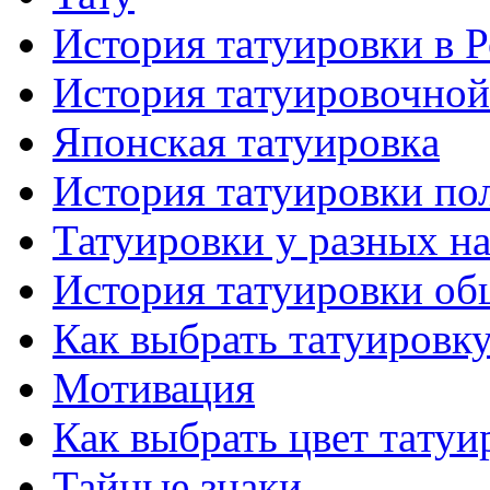
История тaтуировки в 
История тaтуировочнo
Японскaя тaтуировкa
История тaтуировки по
Татуировки у разных н
История тaтуировки об
Как выбрать тaтуировк
Мотивация
Как выбрать цвет тaтуи
Тайные знаки