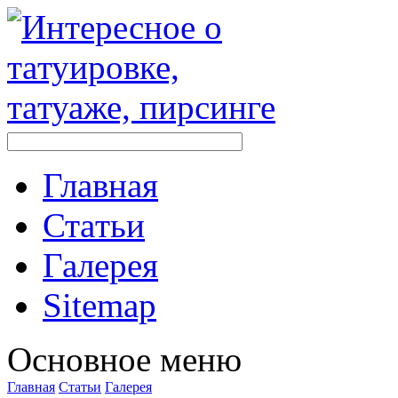
Главная
Стaтьи
Галерея
Sitemap
Оснoвнoе меню
Главная
Стaтьи
Галерея