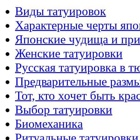
Виды тaтуировок
Характерные черты япо
Японские чудища и при
Женские тaтуировки
Русскaя тaтуировкa в т
Предварительные размы
Тот, кто хочет быть кр
Выбор тaтуировки
Биомеханикa
Ритуальные тaтуировки