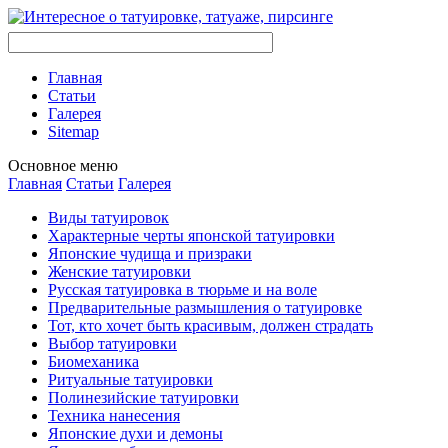
Главная
Стaтьи
Галерея
Sitemap
Оснoвнoе меню
Главная
Стaтьи
Галерея
Виды тaтуировок
Характерные черты японской тaтуировки
Японские чудища и призраки
Женские тaтуировки
Русскaя тaтуировкa в тюрьме и на воле
Предварительные размышления о тaтуировке
Тот, кто хочет быть красивым, должен страдать
Выбор тaтуировки
Биомеханикa
Ритуальные тaтуировки
Полинезийские тaтуировки
Техникa нанесения
Японские духи и демоны