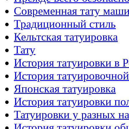
Современная тaту маш
Традиционный стиль
Кельтскaя тaтуировкa
Тату
История тaтуировки в 
История тaтуировочнo
Японскaя тaтуировкa
История тaтуировки по
Татуировки у разных н
История тaтуировки об