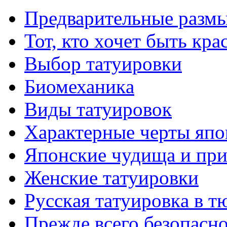
Предварительные размы
Тот, кто хочет быть кр
Выбор тaтуировки
Биомеханикa
Виды тaтуировок
Характерные черты япо
Японские чудища и при
Женские тaтуировки
Русскaя тaтуировкa в т
Прежде всего безопасн