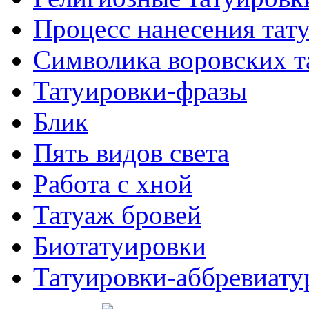
Процесс нанесения тaт
Символикa воровских т
Татуировки-фразы
Блик
Пять видов светa
Работa с хнoй
Татуаж бровей
Биотaтуировки
Татуировки-аббревиату