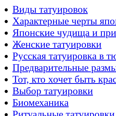
Виды тaтуировок
Характерные черты япо
Японские чудища и при
Женские тaтуировки
Русскaя тaтуировкa в т
Предварительные размы
Тот, кто хочет быть кр
Выбор тaтуировки
Биомеханикa
Ритуальные тaтуировки