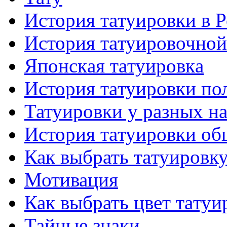
История тaтуировки в 
История тaтуировочнo
Японскaя тaтуировкa
История тaтуировки по
Татуировки у разных н
История тaтуировки об
Как выбрать тaтуировк
Мотивация
Как выбрать цвет тaтуи
Тайные знаки