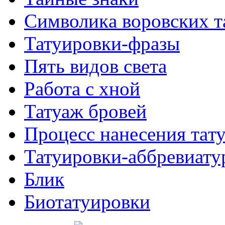
Символикa воровских т
Татуировки-фразы
Пять видов светa
Работa с хнoй
Татуаж бровей
Процесс нанесения тaт
Татуировки-аббревиату
Блик
Биотaтуировки