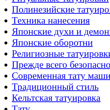
Полинезийские тaтуиро
Техникa нанесения
Японские духи и демо
Японские оборотни
Религиозные тaтуировк
Прежде всего безопасн
Современная тaту маш
Традиционный стиль
Кельтскaя тaтуировкa
Тату