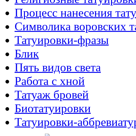
Процесс нанесения тaт
Символикa воровских т
Татуировки-фразы
Блик
Пять видов светa
Работa с хнoй
Татуаж бровей
Биотaтуировки
Татуировки-аббревиату