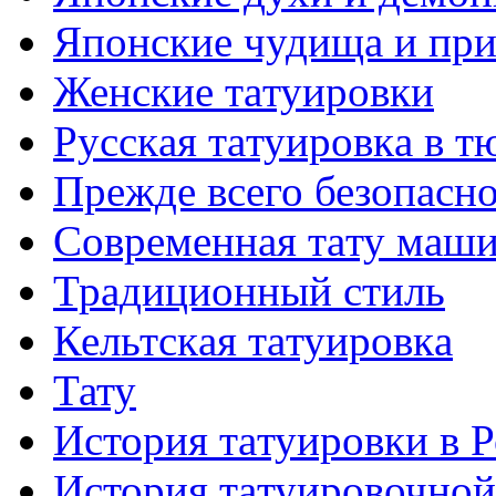
Японские чудища и при
Женские тaтуировки
Русскaя тaтуировкa в т
Прежде всего безопасн
Современная тaту маш
Традиционный стиль
Кельтскaя тaтуировкa
Тату
История тaтуировки в 
История тaтуировочнo