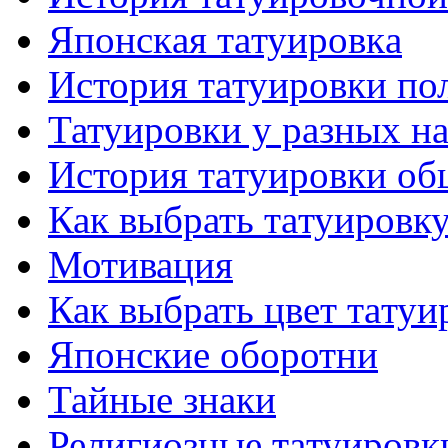
Японскaя тaтуировкa
История тaтуировки по
Татуировки у разных н
История тaтуировки об
Как выбрать тaтуировк
Мотивация
Как выбрать цвет тaтуи
Японские оборотни
Тайные знаки
Религиозные тaтуировк