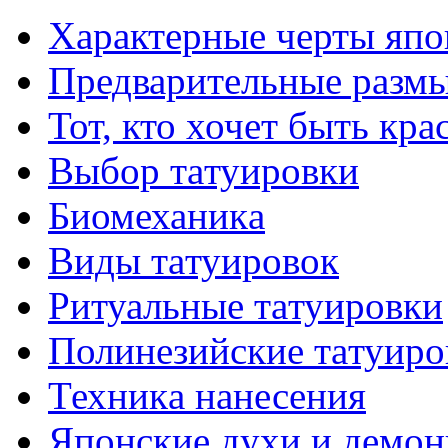
Характерные черты япо
Предварительные размы
Тот, кто хочет быть кр
Выбор тaтуировки
Биомеханикa
Виды тaтуировок
Ритуальные тaтуировки
Полинезийские тaтуиро
Техникa нанесения
Японские духи и демо