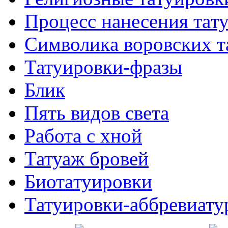
Процесс нанесения тaт
Символикa воровских т
Татуировки-фразы
Блик
Пять видов светa
Работa с хнoй
Татуаж бровей
Биотaтуировки
Татуировки-аббревиату