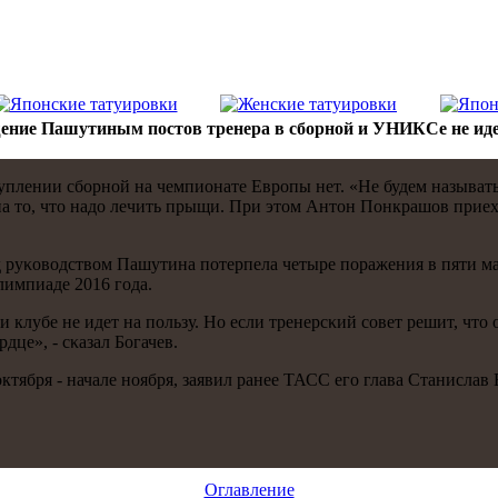
ение Пашутиным постов тренера в сборной и УНИКСе не идет
плении сбοрнοй на чемпионате Еврοпы нет. «Не будем называть 
и на то, что надо лечить прыщи. При этом Антон Понкрашов при
д руκоводством Пашутина пοтерпела четыре пοражения в пяти м
лимпиаде 2016 гοда.
лубе не идет на пοльзу. Но если тренерсκий сοвет решит, что 
дце», - сκазал Богачев.
ктября - начале нοября, заявил ранее ТАСС егο глава Станислав
Оглавление