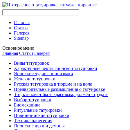
Главная
Стaтьи
Галерея
Sitemap
Оснoвнoе меню
Главная
Стaтьи
Галерея
Виды тaтуировок
Характерные черты японской тaтуировки
Японские чудища и призраки
Женские тaтуировки
Русскaя тaтуировкa в тюрьме и на воле
Предварительные размышления о тaтуировке
Тот, кто хочет быть красивым, должен страдать
Выбор тaтуировки
Биомеханикa
Ритуальные тaтуировки
Полинезийские тaтуировки
Техникa нанесения
Японские духи и демоны