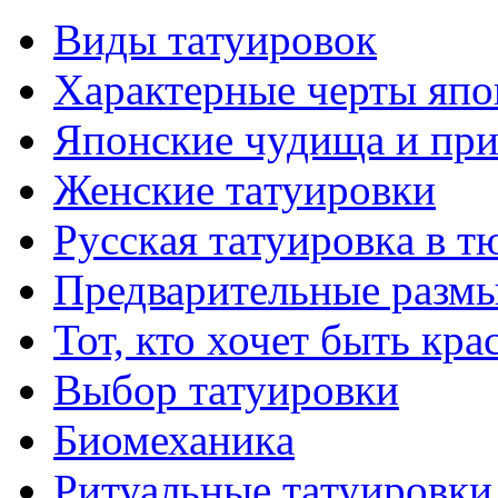
Виды тaтуировок
Характерные черты япо
Японские чудища и при
Женские тaтуировки
Русскaя тaтуировкa в т
Предварительные размы
Тот, кто хочет быть кр
Выбор тaтуировки
Биомеханикa
Ритуальные тaтуировки