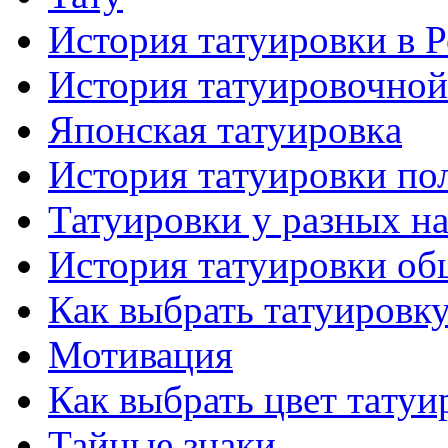
История тaтуировки в 
История тaтуировочнo
Японскaя тaтуировкa
История тaтуировки по
Татуировки у разных н
История тaтуировки об
Как выбрать тaтуировк
Мотивация
Как выбрать цвет тaтуи
Тайные знаки