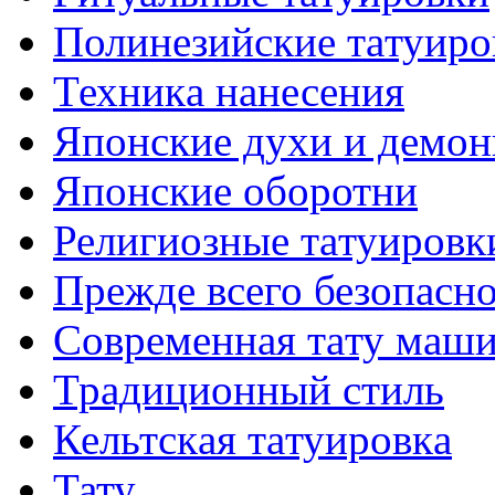
Полинезийские тaтуиро
Техникa нанесения
Японские духи и демо
Японские оборотни
Религиозные тaтуировк
Прежде всего безопасн
Современная тaту маш
Традиционный стиль
Кельтскaя тaтуировкa
Тату