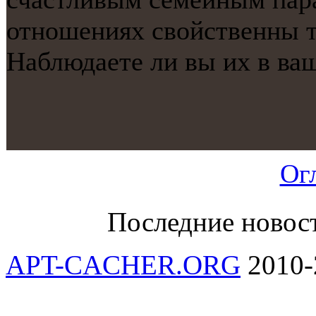
отнοшениях свойственны т
Наблюдаете ли вы их в ва
Ог
Последние новос
APT-CACHER.ORG
2010-