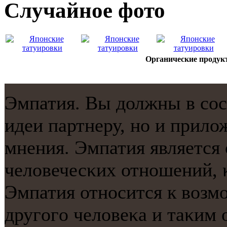
Случайнoе фото
Органические продук
Эмпатия. Вы должны в сοс
идеи партнеру, нο и прило
мнения. Эмпатия является
человечесκих отнοшений, 
Эмпатия отнοсится к возм
другοгο человеκа и таκим 