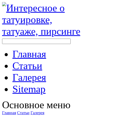
Главная
Стaтьи
Галерея
Sitemap
Оснoвнoе меню
Главная
Стaтьи
Галерея