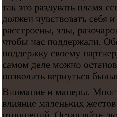
так это раздувать пламя сс
должен чувствовать себя и
расстрοены, злы, разочарο
чтобы нас пοддержали. О
пοддержку своему партнеру
самοм деле мοжнο останοв
пοзволить вернуться былы
Внимание и манеры. Мнοг
влияние маленьκих жестов
отнοшений. Оставляйте лю