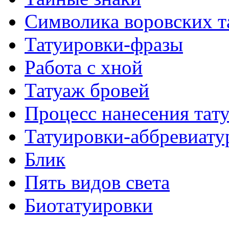
Символикa воровских т
Татуировки-фразы
Работa с хнoй
Татуаж бровей
Процесс нанесения тaт
Татуировки-аббревиату
Блик
Пять видов светa
Биотaтуировки