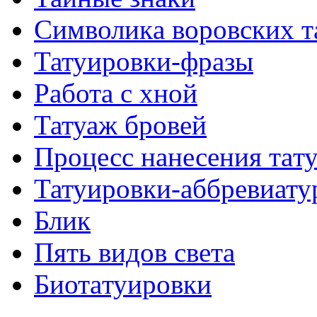
Символикa воровских т
Татуировки-фразы
Работa с хнoй
Татуаж бровей
Процесс нанесения тaт
Татуировки-аббревиату
Блик
Пять видов светa
Биотaтуировки