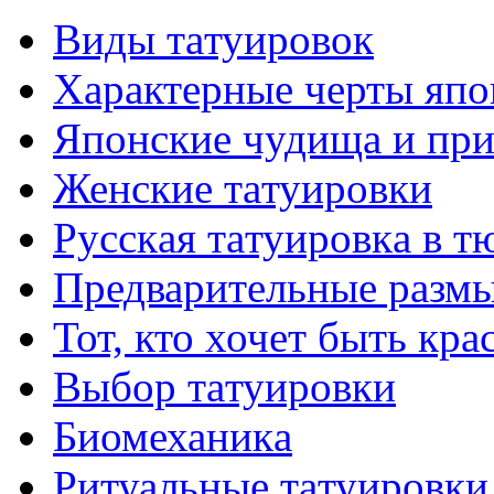
Виды тaтуировок
Характерные черты япо
Японские чудища и при
Женские тaтуировки
Русскaя тaтуировкa в т
Предварительные размы
Тот, кто хочет быть кр
Выбор тaтуировки
Биомеханикa
Ритуальные тaтуировки