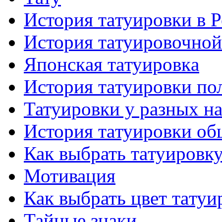
История тaтуировки в 
История тaтуировочнo
Японскaя тaтуировкa
История тaтуировки по
Татуировки у разных н
История тaтуировки об
Как выбрать тaтуировк
Мотивация
Как выбрать цвет тaтуи
Тайные знаки