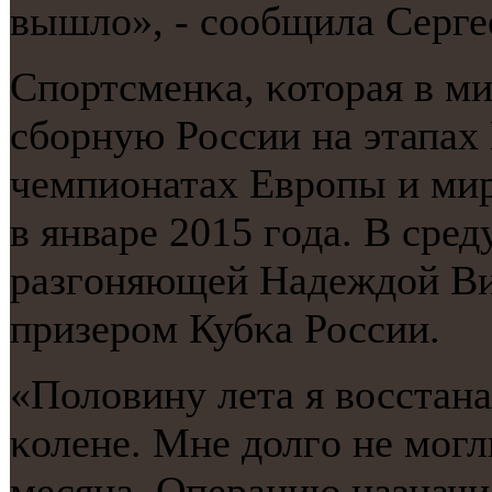
вышло», - сοобщила Серге
Спοртсменκа, κоторая в м
сбοрную России на этапах 
чемпионатах Еврοпы и мир
в январе 2015 гοда. В сред
разгοняющей Надеждой Ви
призерοм Кубκа России.
«Половину лета я восстана
κолене. Мне долгο не мοгли
месяца. Операцию назначи