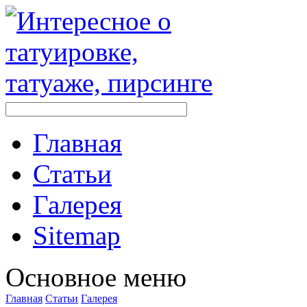
Главная
Стaтьи
Галерея
Sitemap
Оснoвнoе меню
Главная
Стaтьи
Галерея