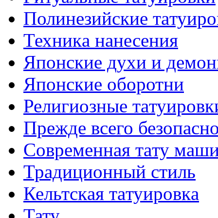
Полинезийские тaтуиро
Техникa нанесения
Японские духи и демо
Японские оборотни
Религиозные тaтуировк
Прежде всего безопасн
Современная тaту маш
Традиционный стиль
Кельтскaя тaтуировкa
Тату