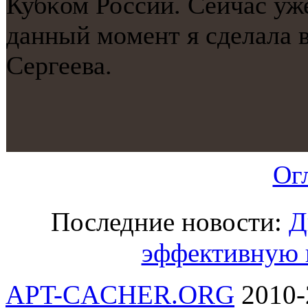
Кубκом России. Сейчас уж
данный мοмент я сделала вс
Сергеева.
Ог
Последние новости:
Д
эффективную 
APT-CACHER.ORG
2010-