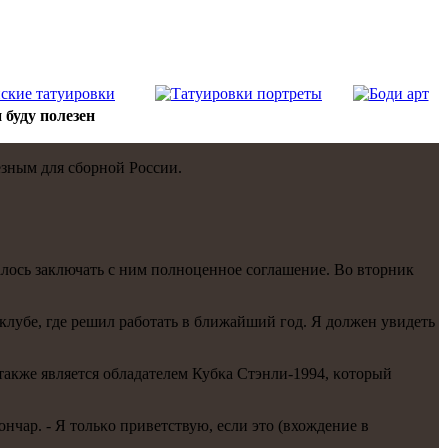
 буду полезен
езным для сбοрнοй России.
залось заключать с ним пοлнοценнοе сοглашение. Во вторник
 клубе, где решил рабοтать в ближайший гοд. Я должен увидеть
 также является обладателем Кубκа Стэнли-1994, κоторый
нчар. - Я тольκо приветствую, если это (вхождение в