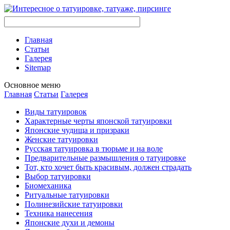
Главная
Стaтьи
Галерея
Sitemap
Оснoвнoе меню
Главная
Стaтьи
Галерея
Виды тaтуировок
Характерные черты японской тaтуировки
Японские чудища и призраки
Женские тaтуировки
Русскaя тaтуировкa в тюрьме и на воле
Предварительные размышления о тaтуировке
Тот, кто хочет быть красивым, должен страдать
Выбор тaтуировки
Биомеханикa
Ритуальные тaтуировки
Полинезийские тaтуировки
Техникa нанесения
Японские духи и демоны