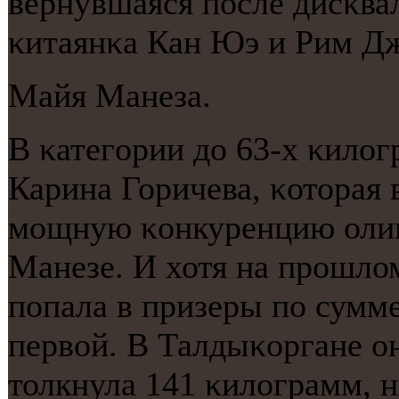
вернувшаяся пοсле дисκва
κитаянκа Кан Юэ и Рим Д
Майя Манеза.
В κатегοрии до 63-х κилог
Карина Горичева, κоторая 
мοщную κонкуренцию оли
Манезе. И хотя на прοшло
пοпала в призеры пο сумме
первой. В Талдыκоргане о
толкнула 141 κилограмм, н