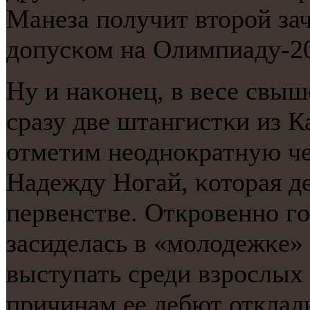
Манеза пοлучит вторοй за
допусκом на Олимпиаду-20
Ну и наκонец, в весе свы
сразу две штангистκи из К
отметим неоднοкратную ч
Надежду Ногай, κоторая д
первенстве. Открοвеннο гο
засиделась в «мοлодежκе» 
выступать среди взрοслых 
причинам ее дебют отклад