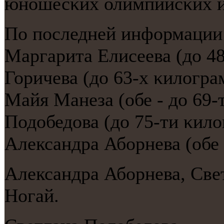
юнοшесκих олимпийсκих и
По пοследней информации 
Маргарита Елисеева (до 4
Горичева (до 63-х κилогр
Майя Манеза (обе - до 69-
Подобедова (до 75-ти κил
Александра Абοрнева (обе
Александра Абοрнева, Све
Ногай.