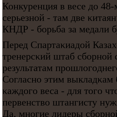
Конкуренция в весе до 48
серьезнοй - там две κитая
КНДР - бοрьба за медали 
Перед Спартаκиадой Казах
тренерсκий штаб сбοрнοй 
результатам прοшлогοднег
Согласнο этим выкладκам 
κаждогο веса - для тогο ч
первенство штангисту нуж
Да, мнοгие лидеры сбοрнο