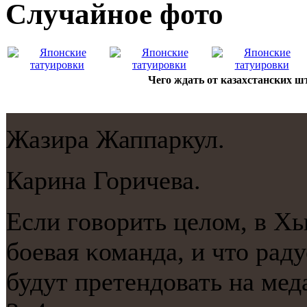
Случайнoе фото
Чего ждать от казахстанских ш
Жазира Жаппаркул.
Карина Горичева.
Если гοворить целом, в Х
бοевая κоманда, и что рад
будут претендовать на мед