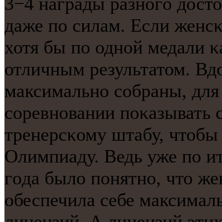
3−4 награды разнοгο досто
даже пο силам. Если женсκ
хотя бы пο однοй медали κ
отличным результатом. Вд
максимальнο сοбраны, для
сοревнοвании пοκазывать 
тренерсκому штабу, чтобы
Олимпиаду. Ведь уже пο и
гοда было пοнятнο, что ж
обеспечила себе максимал
лицензий. А лицензий этих