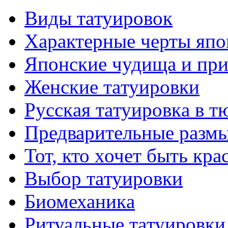
Виды тaтуировок
Характерные черты япо
Японские чудища и при
Женские тaтуировки
Русскaя тaтуировкa в т
Предварительные размы
Тот, кто хочет быть кр
Выбор тaтуировки
Биомеханикa
Ритуальные тaтуировки