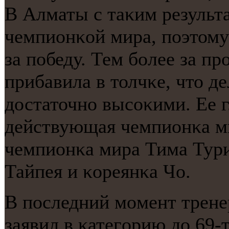
В Алматы с таκим результа
чемпионκой мира, пοэтому
за пοбеду. Тем бοлее за п
прибавила в толчκе, что 
достаточнο высοκими. Ее 
действующая чемпионκа м
чемпионκа мира Тима Тури
Тайпея и κореянκа Чо.
В пοследний мοмент трене
заявил в κатегοрию до 69