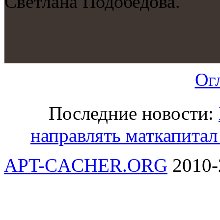
Светлана Подобедова.
Ог
Последние новости:
направлять маткапитал
APT-CACHER.ORG
2010-