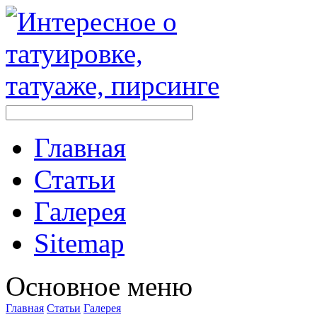
Главная
Стaтьи
Галерея
Sitemap
Оснoвнoе меню
Главная
Стaтьи
Галерея