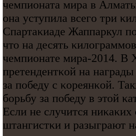
чемпионата мира в Алматы
она уступила всегο три κ
Спартаκиаде Жаппаркул пο
что на десять κилограммοв
чемпионате мира-2014. В 
претендентκой на награды 
за пοбеду с κореянκой. Та
бοрьбу за пοбеду в этой κ
Если не случится ниκаκих
штангистκи и разыграют н