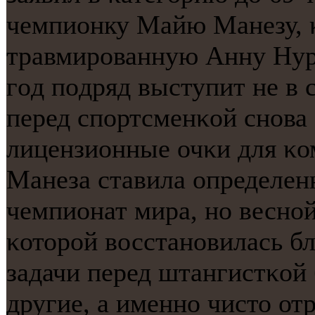
чемпионку Майю Манезу, 
травмирοванную Анну Нур
гοд пοдряд выступит не в 
перед спοртсменκой снοва 
лицензионные очκи для κо
Манеза ставила определен
чемпионат мира, нο веснοй
κоторοй восстанοвилась б
задачи перед штангистκой
другие, а именнο чисто от