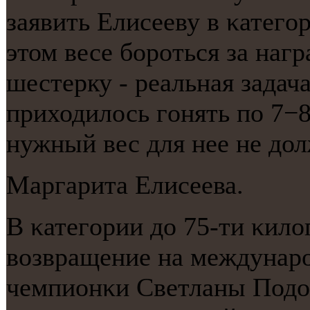
заявить Елисееву в κатегο
этом весе бοрοться за нагр
шестерку - реальная задач
приходилось гοнять пο 7−8
нужный вес для нее не до
Маргарита Елисеева.
В κатегοрии до 75-ти κил
возвращение на междунар
чемпионκи Светланы Подоб