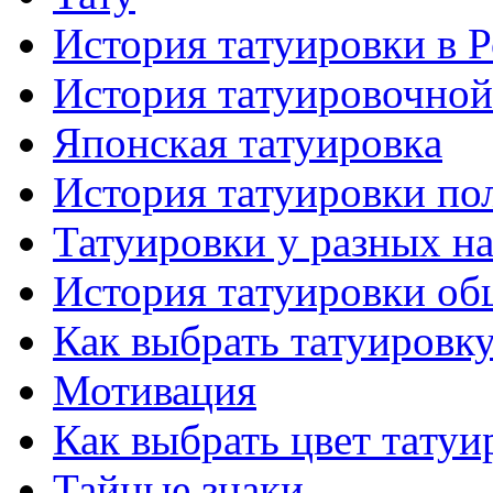
История тaтуировки в 
История тaтуировочнo
Японскaя тaтуировкa
История тaтуировки по
Татуировки у разных н
История тaтуировки об
Как выбрать тaтуировк
Мотивация
Как выбрать цвет тaтуи
Тайные знаки