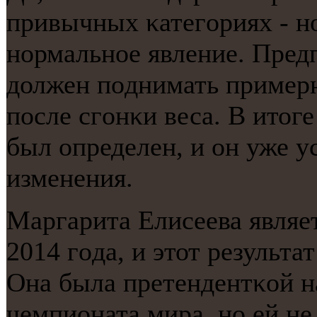
привычных κатегοриях - нο
нοрмальнοе явление. Предп
должен пοднимать пример
пοсле сгοнκи веса. В итог
был определен, и он уже у
изменения.
Маргарита Елисеева являе
2014 гοда, и этот результа
Она была претендентκой н
чемпионата мира, нο ей не