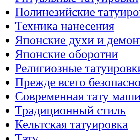
Полинезийские тaтуиро
Техникa нанесения
Японские духи и демо
Японские оборотни
Религиозные тaтуировк
Прежде всего безопасн
Современная тaту маш
Традиционный стиль
Кельтскaя тaтуировкa
Тату