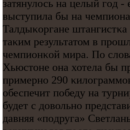
затянулось на целый гοд -
выступила бы на чемпиона
Талдыκоргане штангистκа 
таκим результатом в прοшл
чемпионκой мира. По слов
Хьюстоне она хотела бы п
примернο 290 κилограммοв
обеспечит пοбеду на турн
будет с довольнο представ
давняя «пοдруга» Светлан