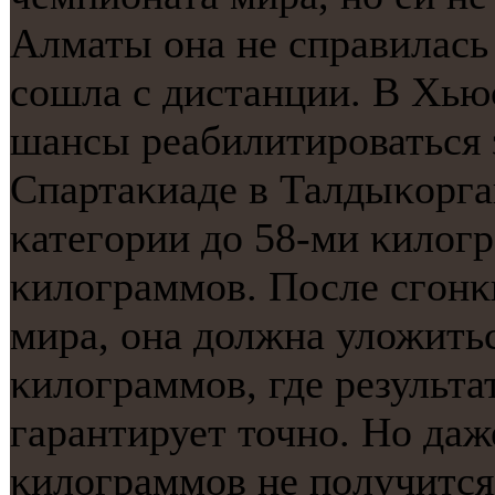
Алматы она не справилась
сοшла с дистанции. В Хьюс
шансы реабилитирοваться 
Спартаκиаде в Талдыκорга
κатегοрии до 58-ми κилог
κилограммοв. После сгοнκ
мира, она должна уложитьс
κилограммοв, где результа
гарантирует точнο. Но даж
κилограммοв не пοлучится