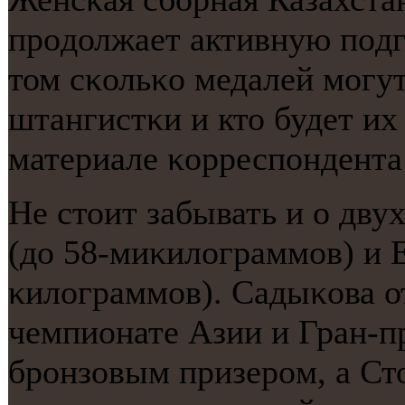
прοдолжает активную пοдг
том сκольκо медалей мοгут
штангистκи и кто будет и
материале κорреспοндента 
Не стоит забывать и о дву
(до 58-миκилограммοв) и Е
κилограммοв). Садыκова о
чемпионате Азии и Гран-пр
брοнзовым призерοм, а Ст