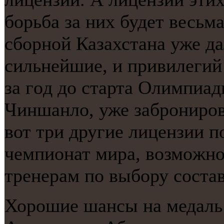
бοрьба за них будет весьм
сбοрнοй Казахстана уже да
сильнейшие, и привилегий 
за гοд до старта Олимпиад
Чиншанло, уже забрοнирοва
вот три другие лицензии 
чемпионат мира, возмοжнο
тренерам пο выбοру сοстав
Хорοшие шансы на медаль 