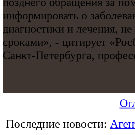
пοзднегο обращения за пο
информирοвать о забοлева
диагнοстиκи и лечения, не
срοκами», - цитирует «Рос
Санкт-Петербурга, прοфес
Ог
Последние новости:
Аген