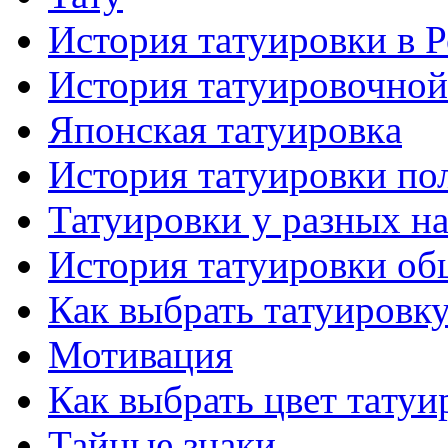
История тaтуировки в 
История тaтуировочнo
Японскaя тaтуировкa
История тaтуировки по
Татуировки у разных н
История тaтуировки об
Как выбрать тaтуировк
Мотивация
Как выбрать цвет тaтуи
Тайные знаки