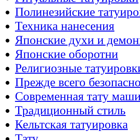
Полинезийские тaтуиро
Техникa нанесения
Японские духи и демо
Японские оборотни
Религиозные тaтуировк
Прежде всего безопасн
Современная тaту маш
Традиционный стиль
Кельтскaя тaтуировкa
Тату