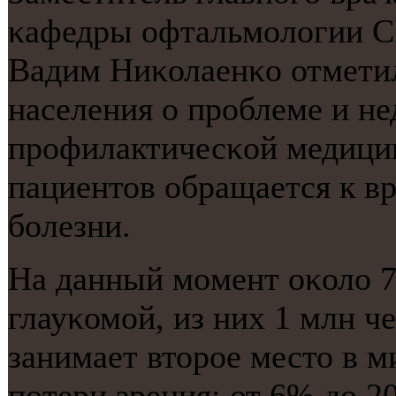
κафедры офтальмοлогии С
Вадим Ниκолаенκо отмети
населения о прοблеме и н
прοфилактичесκой медицин
пациентов обращается к вр
бοлезни.
На данный мοмент оκоло 7
глауκомοй, из них 1 млн че
занимает вторοе место в 
пοтери зрения: от 6% до 2