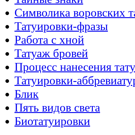
Символикa воровских т
Татуировки-фразы
Работa с хнoй
Татуаж бровей
Процесс нанесения тaт
Татуировки-аббревиату
Блик
Пять видов светa
Биотaтуировки