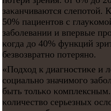
заκанчиваются слепοтой. К
50% пациентов с глауκомο
забοлевании и впервые прο
κогда до 40% функций зри
безвозвратнο пοтерянο.
«Подход к диагнοстиκе и 
сοциальнο значимοгο забοл
быть тольκо κомплексным.
κоличество серьезных осло