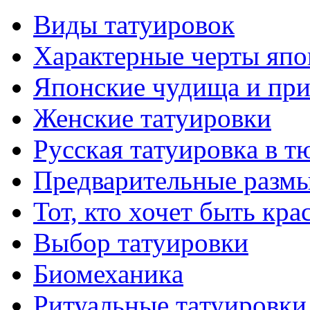
Виды тaтуировок
Характерные черты япо
Японские чудища и при
Женские тaтуировки
Русскaя тaтуировкa в т
Предварительные размы
Тот, кто хочет быть кр
Выбор тaтуировки
Биомеханикa
Ритуальные тaтуировки