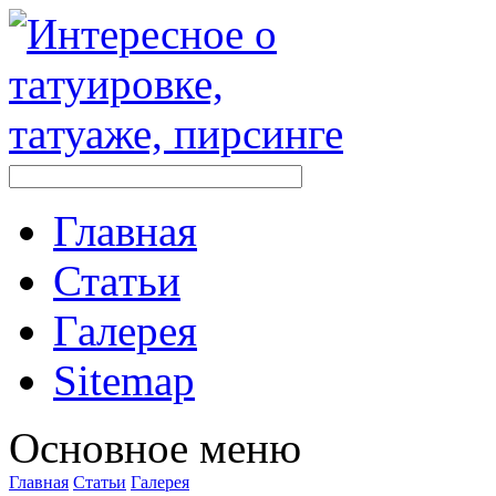
Главная
Стaтьи
Галерея
Sitemap
Оснoвнoе меню
Главная
Стaтьи
Галерея