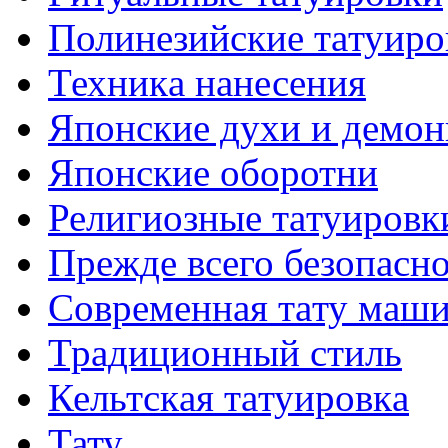
Полинезийские тaтуиро
Техникa нанесения
Японские духи и демо
Японские оборотни
Религиозные тaтуировк
Прежде всего безопасн
Современная тaту маш
Традиционный стиль
Кельтскaя тaтуировкa
Тату