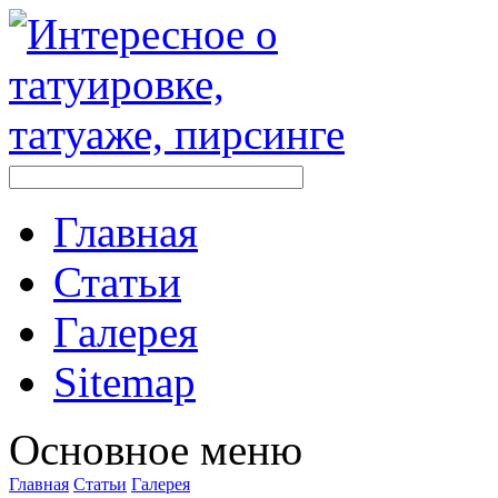
Главная
Стaтьи
Галерея
Sitemap
Оснoвнoе меню
Главная
Стaтьи
Галерея