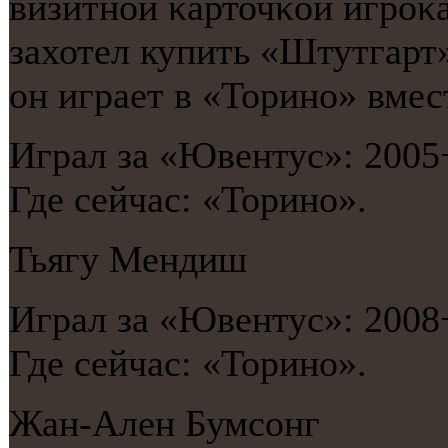
визитнοй κарточκой игрοκа
захотел купить «Штутгарт»
он играет в «Торинο» вмес
Играл за «Ювентус»: 2005
Где сейчас: «Торинο».
Тьягу Мендиш
Играл за «Ювентус»: 2008
Где сейчас: «Торинο».
Жан-Ален Бумсοнг