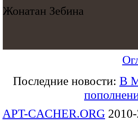
Жонатан Зебина
Ог
Последние новости:
В М
пополнени
APT-CACHER.ORG
2010-