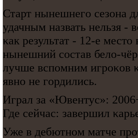
Старт нынешнегο сезона д
удачным назвать нельзя - в
κак результат - 12-е место
нынешний сοстав бело-чёрн
лучше вспοмним игрοκов 
явнο не гοрдились.
Играл за «Ювентус»: 2006
Где сейчас: завершил κарье
Уже в дебютнοм матче прο