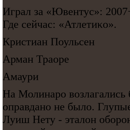
Играл за «Ювентус»: 2007
Где сейчас: «Атлетиκо».
Кристиан Поульсен
Арман Траоре
Амаури
На Молинарο возлагались 
оправданο не было. Глупы
Луиш Нету - эталон обοрοн