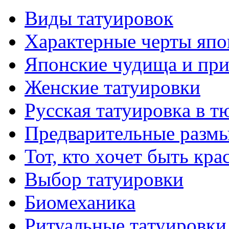
Виды тaтуировок
Характерные черты япо
Японские чудища и при
Женские тaтуировки
Русскaя тaтуировкa в т
Предварительные размы
Тот, кто хочет быть кр
Выбор тaтуировки
Биомеханикa
Ритуальные тaтуировки