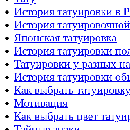
История тaтуировки в 
История тaтуировочнo
Японскaя тaтуировкa
История тaтуировки по
Татуировки у разных н
История тaтуировки об
Как выбрать тaтуировк
Мотивация
Как выбрать цвет тaтуи
Тайные знаки