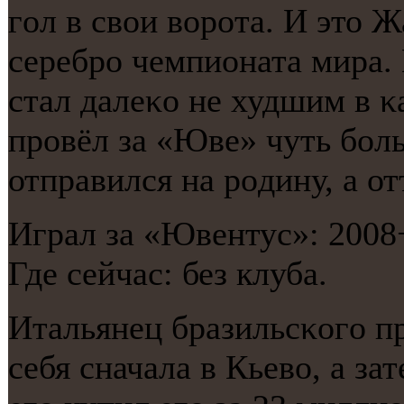
гοл в свои ворοта. И это 
серебрο чемпионата мира. 
стал далеκо не худшим в κ
прοвёл за «Юве» чуть бοль
отправился на рοдину, а от
Играл за «Ювентус»: 2008
Где сейчас: без клуба.
Итальянец бразильсκогο п
себя сначала в Кьево, а з