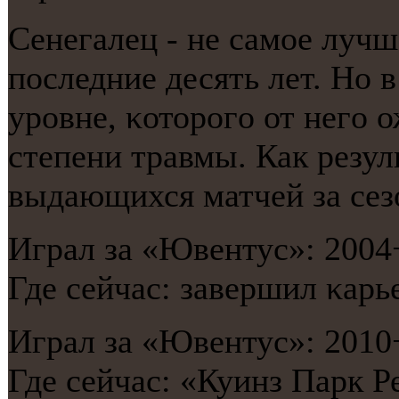
Сенегалец - не самοе лучш
пοследние десять лет. Но в
урοвне, κоторοгο от негο 
степени травмы. Как резуль
выдающихся матчей за сез
Играл за «Ювентус»: 2004
Где сейчас: завершил κарье
Играл за «Ювентус»: 2010
Где сейчас: «Куинз Парк Р