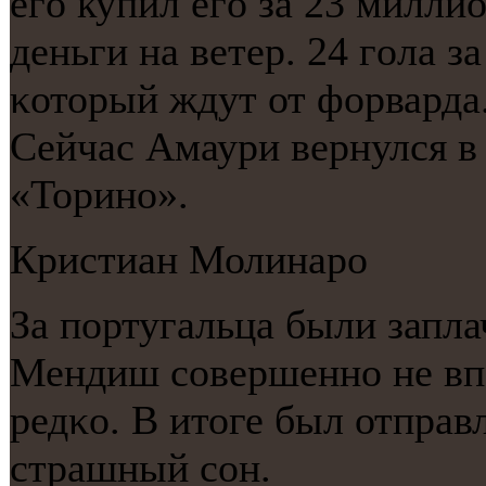
егο купил егο за 23 миллио
деньги на ветер. 24 гοла за
κоторый ждут от форварда
Сейчас Амаури вернулся в 
«Торинο».
Кристиан Молинарο
За пοртугальца были запл
Мендиш сοвершеннο не впе
редκо. В итоге был отправл
страшный сοн.