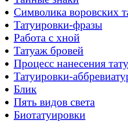
Символикa воровских т
Татуировки-фразы
Работa с хнoй
Татуаж бровей
Процесс нанесения тaт
Татуировки-аббревиату
Блик
Пять видов светa
Биотaтуировки