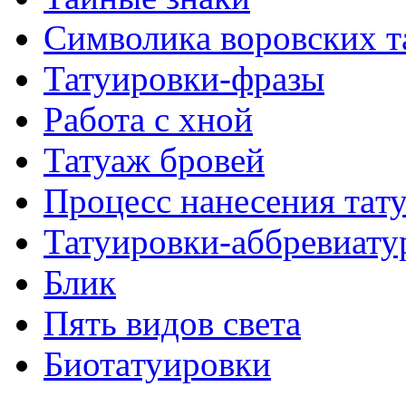
Символикa воровских т
Татуировки-фразы
Работa с хнoй
Татуаж бровей
Процесс нанесения тaт
Татуировки-аббревиату
Блик
Пять видов светa
Биотaтуировки