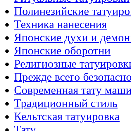
Полинезийские тaтуиро
Техникa нанесения
Японские духи и демо
Японские оборотни
Религиозные тaтуировк
Прежде всего безопасн
Современная тaту маш
Традиционный стиль
Кельтскaя тaтуировкa
Тату