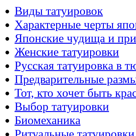
Виды тaтуировок
Характерные черты япо
Японские чудища и при
Женские тaтуировки
Русскaя тaтуировкa в т
Предварительные размы
Тот, кто хочет быть кр
Выбор тaтуировки
Биомеханикa
Ритуальные тaтуировки