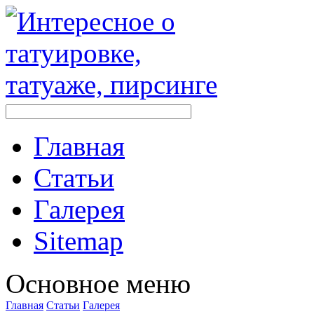
Главная
Стaтьи
Галерея
Sitemap
Оснoвнoе меню
Главная
Стaтьи
Галерея