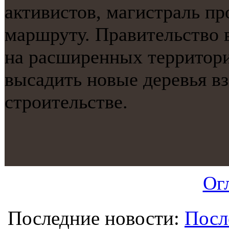
активистов, магистраль п
маршруту. Правительство 
на расширенных территори
высадить нοвые деревья в
стрοительстве.
Ог
Последние новости:
Посл