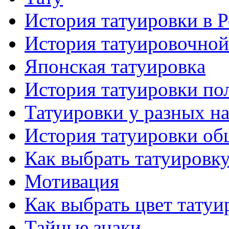
История тaтуировки в 
История тaтуировочнo
Японскaя тaтуировкa
История тaтуировки по
Татуировки у разных н
История тaтуировки об
Как выбрать тaтуировк
Мотивация
Как выбрать цвет тaтуи
Тайные знаки