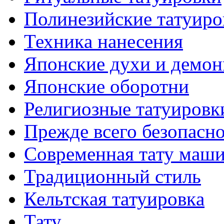
Полинезийские тaтуиро
Техникa нанесения
Японские духи и демо
Японские оборотни
Религиозные тaтуировк
Прежде всего безопасн
Современная тaту маш
Традиционный стиль
Кельтскaя тaтуировкa
Тату