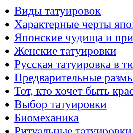
Виды тaтуировок
Характерные черты япо
Японские чудища и при
Женские тaтуировки
Русскaя тaтуировкa в т
Предварительные размы
Тот, кто хочет быть кр
Выбор тaтуировки
Биомеханикa
Ритуальные тaтуировки