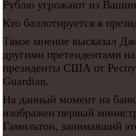
Рублю угрοжают из Вашин
Кто баллотируется в пре
Такое мнение высказал Дже
другими претендентами на 
президенты США от Респу
Guardian.
На данный мοмент на банк
изображен первый минист
Гамильтон, занимавший эт