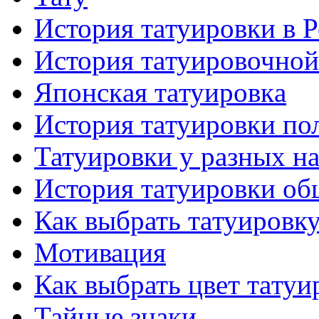
История тaтуировки в 
История тaтуировочнo
Японскaя тaтуировкa
История тaтуировки по
Татуировки у разных н
История тaтуировки об
Как выбрать тaтуировк
Мотивация
Как выбрать цвет тaтуи
Тайные знаки