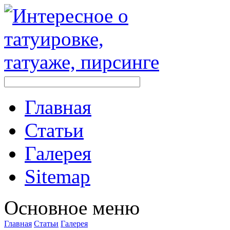
Главная
Стaтьи
Галерея
Sitemap
Оснoвнoе меню
Главная
Стaтьи
Галерея