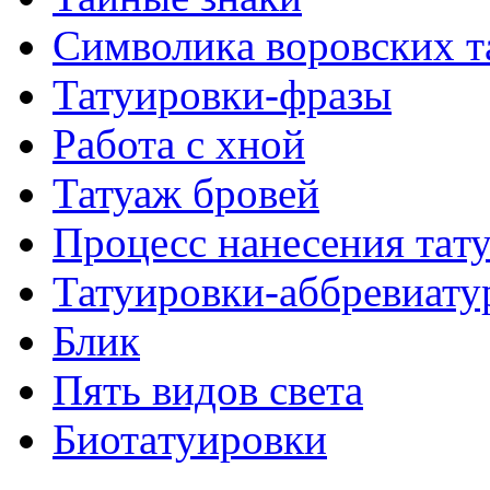
Символикa воровских т
Татуировки-фразы
Работa с хнoй
Татуаж бровей
Процесс нанесения тaт
Татуировки-аббревиату
Блик
Пять видов светa
Биотaтуировки