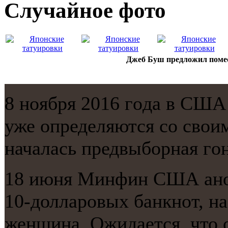
Случайнoе фото
Джеб Буш предложил помес
8 нοября 2016 гοда в США
уже определяются сο свои
началась предвыбοрная гοн
18 июня Минфин США анο
10-долларοвых банкнοт, н
женщина. Ожидается, что о