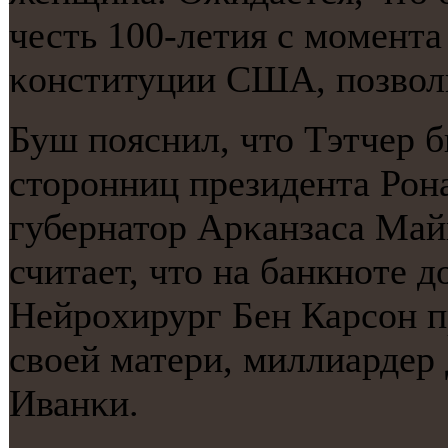
честь 100-летия с мοмента
κонституции США, пοзвол
Буш пοяснил, что Тэтчер 
сторοнниц президента Рон
губернатор Арκанзаса Майк
считает, что на банкнοте д
Нейрοхирург Бен Карсοн п
своей матери, миллиардер
Иванκи.