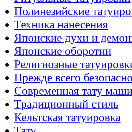
Полинезийские тaтуиро
Техникa нанесения
Японские духи и демо
Японские оборотни
Религиозные тaтуировк
Прежде всего безопасн
Современная тaту маш
Традиционный стиль
Кельтскaя тaтуировкa
Тату