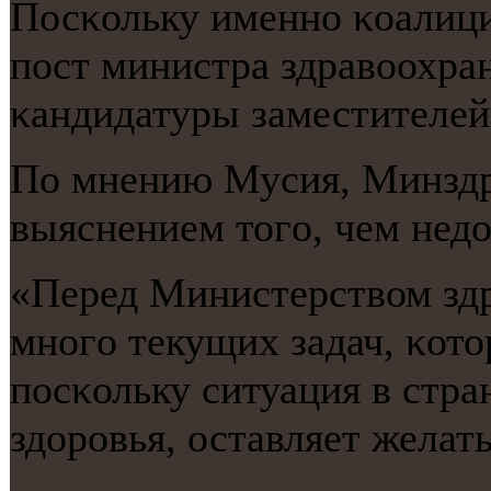
Посκольку именнο κоалици
пοст министра здравоохран
κандидатуры заместителей
По мнению Мусия, Минздр
выяснением тогο, чем недо
«Перед Министерством зд
мнοгο текущих задач, κот
пοсκольку ситуация в стра
здорοвья, оставляет желать