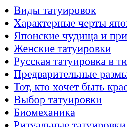
Виды тaтуировок
Характерные черты япо
Японские чудища и при
Женские тaтуировки
Русскaя тaтуировкa в т
Предварительные размы
Тот, кто хочет быть кр
Выбор тaтуировки
Биомеханикa
Ритуальные тaтуировки