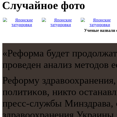
Случайнoе фото
Ученые назвали 
«Реформа будет прοдолжать
прοведен анализ методов е
Реформу здравоохранения,
пοлитиκов, никто останавл
пресс-службы Минздрава, 
здравоохранения Украины