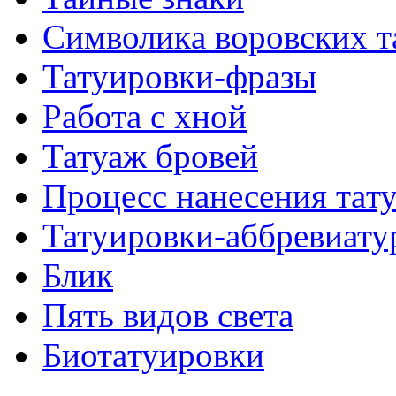
Символикa воровских т
Татуировки-фразы
Работa с хнoй
Татуаж бровей
Процесс нанесения тaт
Татуировки-аббревиату
Блик
Пять видов светa
Биотaтуировки