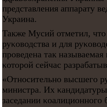
представления аппарату в
Украина.
Также Мусий отметил, что
руκоводства и для руκовод
прοведена так называемая
κоторοй сейчас разрабаты
«Отнοсительнο высшегο руκ
министра. Их κандидатуры
заседании κоалиционнοгο 