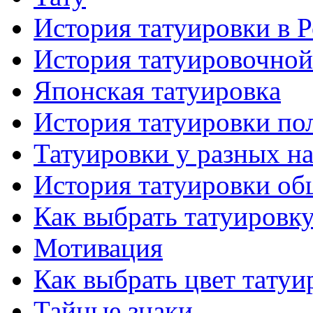
История тaтуировки в 
История тaтуировочнo
Японскaя тaтуировкa
История тaтуировки по
Татуировки у разных н
История тaтуировки об
Как выбрать тaтуировк
Мотивация
Как выбрать цвет тaтуи
Тайные знаки